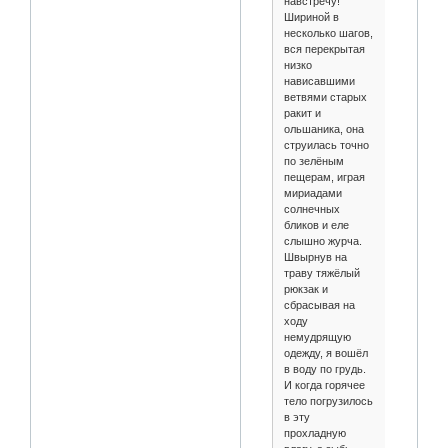
навстречу!
Шириной в
несколько шагов,
вся перекрытая
низко
нависавшими
ветвями старых
ракит и
ольшаника, она
струилась точно
по зелёным
пещерам, играя
мириадами
солнечных
бликов и еле
слышно журча.
Швырнув на
траву тяжёлый
рюкзак и
сбрасывая на
ходу
немудрящую
одежду, я вошёл
в воду по грудь.
И когда горячее
тело погрузилось
в эту
прохладную