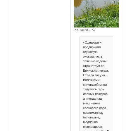
P0013158.JPG
«Однажды я
предпринял
одинокую
экскурсию, в
течение недели
странствуя по
Брянским лесам.
Стояла засуха.
Волокнами
синеватой мглы
тянулась гарь
лесных пожаров,
а иногда над
массивами
соснового бора
поднимались
беловатые,
медленно
менявшиеся