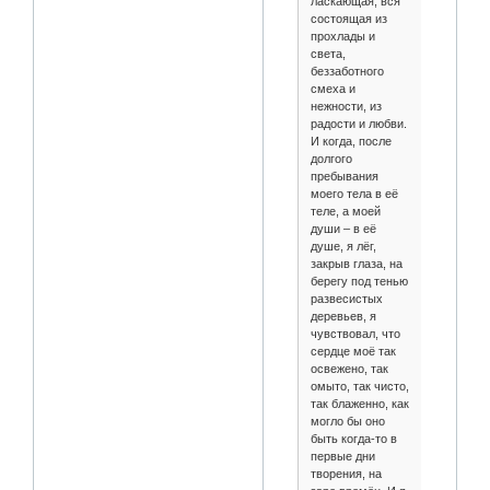
ласкающая, вся
состоящая из
прохлады и
света,
беззаботного
смеха и
нежности, из
радости и любви.
И когда, после
долгого
пребывания
моего тела в её
теле, а моей
души – в её
душе, я лёг,
закрыв глаза, на
берегу под тенью
развесистых
деревьев, я
чувствовал, что
сердце моё так
освежено, так
омыто, так чисто,
так блаженно, как
могло бы оно
быть когда-то в
первые дни
творения, на