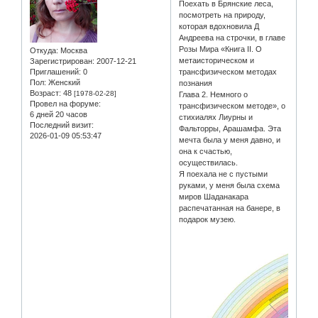
Поехать в Брянские леса,
посмотреть на природу,
которая вдохновила Д
Андреева на строчки, в главе
Розы Мира «Книга II. О
Откуда:
Москва
метаисторическом и
Зарегистрирован
: 2007-12-21
Приглашений:
0
трансфизическом методах
Пол:
Женский
познания
Возраст:
48
[1978-02-28]
Глава 2. Немного о
Провел на форуме:
трансфизическом методе», о
6 дней 20 часов
стихиалях Лиурны и
Последний визит:
Фальторры, Арашамфа. Эта
2026-01-09 05:53:47
мечта была у меня давно, и
она к счастью,
осуществилась.
Я поехала не с пустыми
руками, у меня была схема
миров Шаданакара
распечатанная на банере, в
подарок музею.