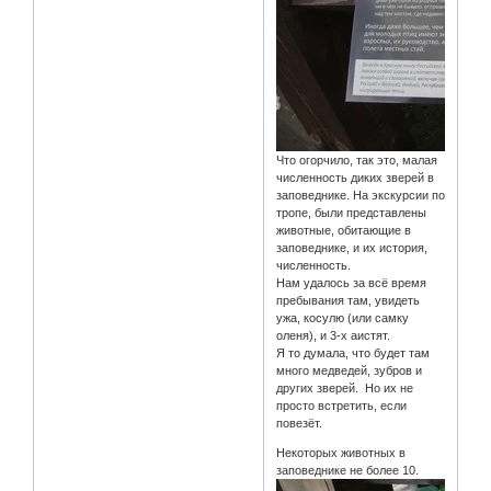
Что огорчило, так это, малая
численность диких зверей в
заповеднике. На экскурсии по
тропе, были представлены
животные, обитающие в
заповеднике, и их история,
численность.
Нам удалось за всё время
пребывания там, увидеть
ужа, косулю (или самку
оленя), и 3-х аистят.
Я то думала, что будет там
много медведей, зубров и
других зверей. Но их не
просто встретить, если
повезёт.
Некоторых животных в
заповеднике не более 10.