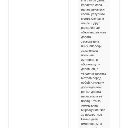
И в самом деле:
характер леса
начал меняться,
сосны уступили
место кленам и
ольхе. Вдруг
раскалённая,
обжигавшая ноги
дорога
заскользила
вниз, впереди
зазеленела
поемная
луговина, и,
обогнув купу
деревьев, я
увидел в десятке
метров перед
собой излучину
долгожданной
речки: дорога
пересекала её
вброд. Что за
жемчужина
мироздания, что
за прелестное
Божье дитя
смеялось мне