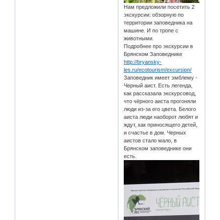
Нам предложили посетить 2
экскурсии: обзорную по
территории заповедника на
машине. И по тропе с
животными.
Подробнее про экскурсии в
Брянском Заповеднике
http://bryansky-
les.ru/ecotourism/excursion/
Заповедник имеет эмблему -
Черный аист. Есть легенда,
как рассказала экскурсовод,
что чёрного аиста прогоняли
люди из-за его цвета. Белого
аиста люди наоборот любят и
ждут, как приносящего детей,
и счастье в дом. Черных
аистов стало мало, в
Брянском заповеднике они
есть.