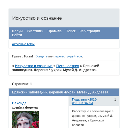
Искусство и сознание
Форум
Участники
Правила
Поиск
Регистрация
Войти
Активные темы
Привет, Гость!
Войдите
или
зарегистрируйтесь
.
»
Искусство и сознание
»
Путешествия
»
Брянский
заповедник. Деревня Чухраи. Музей Д. Андреева.
Страница:
1
Брянский заповедник. Деревня Чухраи. Музей Д. Андреева.
Поделиться
2015-
1
Ваконда
08-01 00:07:03
хозяйка форума
Расскажу, о своей поездке в
деревню Чухраи, и музей Д.
Андреева, в Брянской
области.