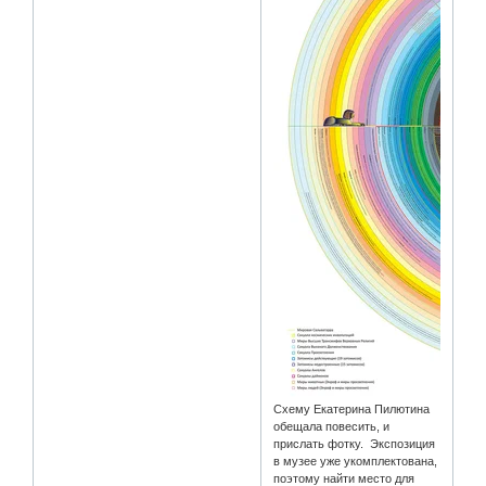
Схему Екатерина Пилютина
обещала повесить, и
прислать фотку. Экспозиция
в музее уже укомплектована,
поэтому найти место для