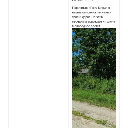
P0013181.JPG
Перечитав «Розу Мира» я
нашла описания песчаных
троп и дорог. По этим
песчаным дорожкам я гуляла
в свободное время