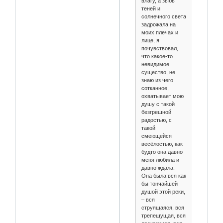
влагу, а зыбь
теней и
солнечного света
задрожала на
моих плечах и
лице, я
почувствовал,
что какое-то
невидимое
существо, не
знаю из чего
сотканное,
охватывает мою
душу с такой
безгрешной
радостью, с
такой
смеющейся
весёлостью, как
будто она давно
меня любила и
давно ждала.
Она была вся как
бы тончайшей
душой этой реки,
– вся
струящаяся, вся
трепещущая, вся