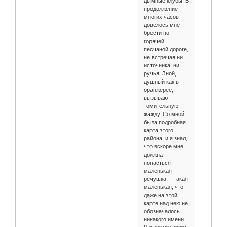
дымные клубы. В
продолжение
многих часов
довелось мне
брести по
горячей
песчаной дороге,
не встречая ни
источника, ни
ручья. Зной,
душный как в
оранжерее,
вызывают
томительную
жажду. Со мной
была подробная
карта этого
района, и я знал,
что вскоре мне
должна
попасться
маленькая
речушка, – такая
маленькая, что
даже на этой
карте над нею не
обозначалось
никакого имени.