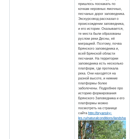
пришлось поскакать по
кочкам неровных ямочных,
песчаных дорог заповедника.
Экскурсовод рассказал о
происхождении заповедника,
и его истории. Оказывается,
те места были образованы
руслом реки Десны, её
миграцией. Поэтому, почва
Брянского заповедника и,
всей Брянской области
песчаная. На территории
заповедника есть несколько
платформ, где протекала
река. Они находятся на
разной высоте, и нижние
платформы более
заболочены. Подробнее про
историю формирования
Брянского Заповедника и его
платформы можно
посмотреть на странице
сайта
http://bryansky-
les.ru/naturalconditions/landshafty/