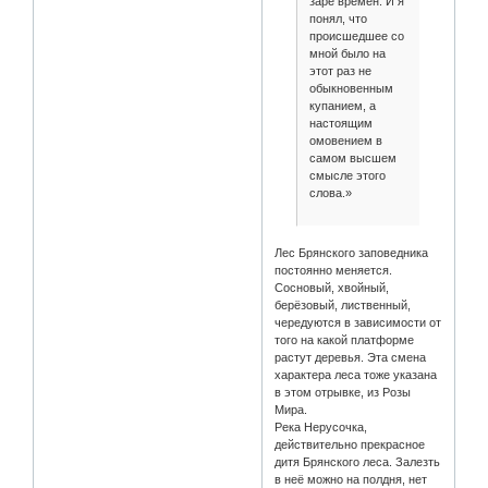
заре времён. И я
понял, что
происшедшее со
мной было на
этот раз не
обыкновенным
купанием, а
настоящим
омовением в
самом высшем
смысле этого
слова.»
Лес Брянского заповедника
постоянно меняется.
Сосновый, хвойный,
берёзовый, лиственный,
чередуются в зависимости от
того на какой платформе
растут деревья. Эта смена
характера леса тоже указана
в этом отрывке, из Розы
Мира.
Река Нерусочка,
действительно прекрасное
дитя Брянского леса. Залезть
в неё можно на полдня, нет