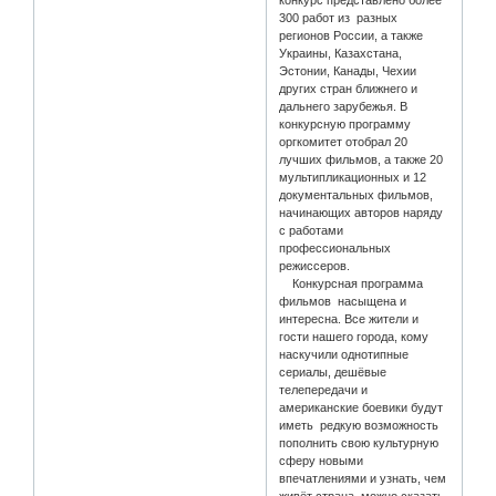
конкурс представлено более
300 работ из разных
регионов России, а также
Украины, Казахстана,
Эстонии, Канады, Чехии
других стран ближнего и
дальнего зарубежья. В
конкурсную программу
оргкомитет отобрал 20
лучших фильмов, а также 20
мультипликационных и 12
документальных фильмов,
начинающих авторов наряду
с работами
профессиональных
режиссеров.
Конкурсная программа
фильмов насыщена и
интересна. Все жители и
гости нашего города, кому
наскучили однотипные
сериалы, дешёвые
телепередачи и
американские боевики будут
иметь редкую возможность
пополнить свою культурную
сферу новыми
впечатлениями и узнать, чем