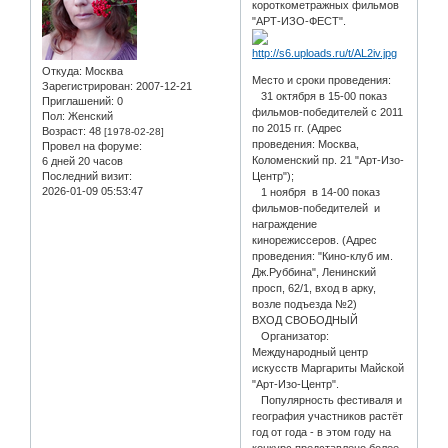
короткометражных фильмов
"АРТ-ИЗО-ФЕСТ".
Откуда:
Москва
Место и сроки проведения:
Зарегистрирован
: 2007-12-21
31 октября в 15-00 показ
Приглашений:
0
фильмов-победителей с 2011
Пол:
Женский
по 2015 гг. (Адрес
Возраст:
48
[1978-02-28]
проведения: Москва,
Провел на форуме:
Коломенский пр. 21 "Арт-Изо-
6 дней 20 часов
Последний визит:
Центр");
2026-01-09 05:53:47
1 ноября в 14-00 показ
фильмов-победителей и
награждение
кинорежиссеров. (Адрес
проведения: "Кино-клуб им.
Дж.Руббина", Ленинский
просп, 62/1, вход в арку,
возле подъезда №2)
ВХОД СВОБОДНЫЙ
Организатор:
Международный центр
искусств Маргариты Майской
"Арт-Изо-Центр".
Популярность фестиваля и
география участников растёт
год от года - в этом году на