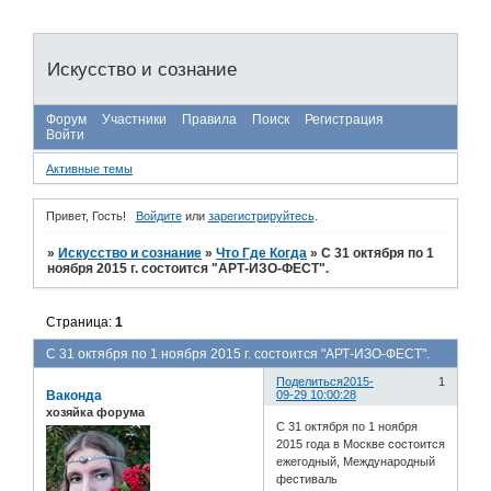
Искусство и сознание
Форум
Участники
Правила
Поиск
Регистрация
Войти
Активные темы
Привет, Гость!
Войдите
или
зарегистрируйтесь
.
»
Искусство и сознание
»
Что Где Когда
»
С 31 октября по 1
ноября 2015 г. состоится "АРТ-ИЗО-ФЕСТ".
Страница:
1
С 31 октября по 1 ноября 2015 г. состоится "АРТ-ИЗО-ФЕСТ".
Поделиться
2015-
1
Ваконда
09-29 10:00:28
хозяйка форума
С 31 октября по 1 ноября
2015 года в Москве состоится
ежегодный, Международный
фестиваль