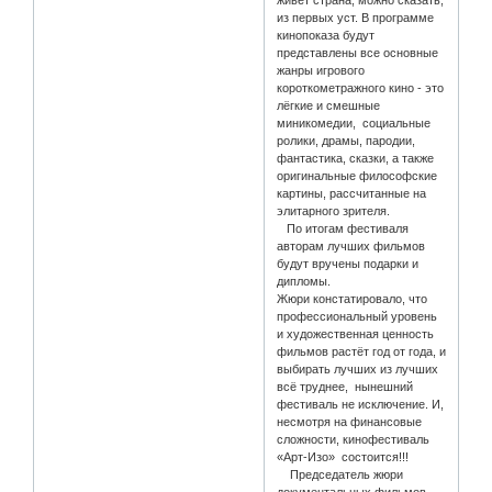
живёт страна, можно сказать,
из первых уст. В программе
кинопоказа будут
представлены все основные
жанры игрового
короткометражного кино - это
лёгкие и смешные
миникомедии, социальные
ролики, драмы, пародии,
фантастика, сказки, а также
оригинальные философские
картины, рассчитанные на
элитарного зрителя.
По итогам фестиваля
авторам лучших фильмов
будут вручены подарки и
дипломы.
Жюри констатировало, что
профессиональный уровень
и художественная ценность
фильмов растёт год от года, и
выбирать лучших из лучших
всё труднее, нынешний
фестиваль не исключение. И,
несмотря на финансовые
сложности, кинофестиваль
«Арт-Изо» состоится!!!
Председатель жюри