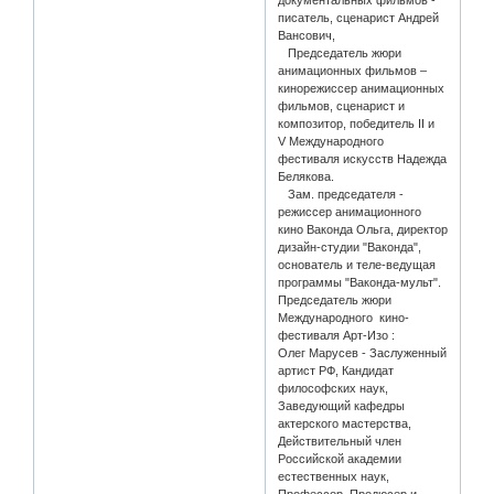
документальных фильмов -
писатель, сценарист Андрей
Вансович,
Председатель жюри
анимационных фильмов –
кинорежиссер анимационных
фильмов, сценарист и
композитор, победитель II и
V Международного
фестиваля искусств Надежда
Белякова.
Зам. председателя -
режиссер анимационного
кино Ваконда Ольга, директор
дизайн-студии "Ваконда",
основатель и теле-ведущая
программы "Ваконда-мульт".
Председатель жюри
Международного кино-
фестиваля Арт-Изо :
Олег Марусев - Заслуженный
артист РФ, Кандидат
философских наук,
Заведующий кафедры
актерского мастерства,
Действительный член
Российской академии
естественных наук,