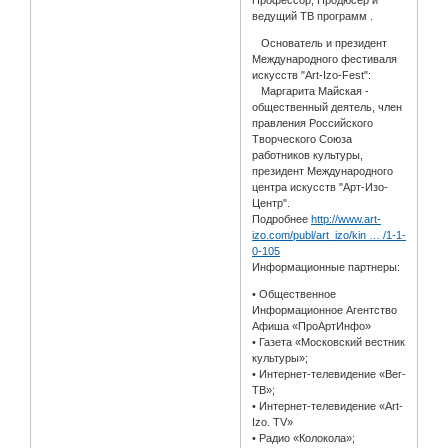
Профессор, Продюсер и
ведущий ТВ программ .
Основатель и президент
Международного фестиваля
искусств "Art-Izo-Fest":
Маргарита Майская -
общественный деятель, член
правления Российского
Творческого Союза
работников культуры,
президент Международного
центра искусств "Арт-Изо-
Центр".
Подробнее
http://www.art-
izo.com/publ/art_izo/kin … /1-1-
0-105
Информационные партнеры:
• Общественное
Информационное Агентство
Афиша «ПроАртИнфо»
• Газета «Московский вестник
культуры»;
• Интернет-телевидение «Вег-
ТВ»;
• Интернет-телевидение «Art-
Izo. TV»
• Радио «Колокола»;