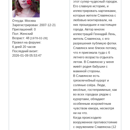
этот супер-чудесный городок.
Его славную историю, и
иллюстрировать картинками,
которые жители Славянска с
любовью монтировали, на
Откуда:
Москва
них прошедшее и настоящее
Зарегистрирован
: 2007-12-21
Приглашений:
0
города. Автор многих
Пол:
Женский
иллюстраций Геннадий Лень,
Возраст:
48
[1978-02-28]
житель Славянска, с его
Провел на форуме:
разрешения публикую фотки.
6 дней 20 часов
Славянск мне близок потому,
Последний визит:
что я приезжала туда с 6
2026-01-09 05:53:47
летнего возраста отдыхать
летом. В Славянске у меня
живёт родня бабушки с
маминой стороны.
В Славянске есть
грязелечебный курорт и
соляные озёра. Люди,
весёлые, гостеприимные, как
во всех городках рядом с
курортами, обладают
особенным искромётным
чувством юмора, несмотря
ни на что.
Когда происходило
вооруженное противостояние
с окружением Славянска (12