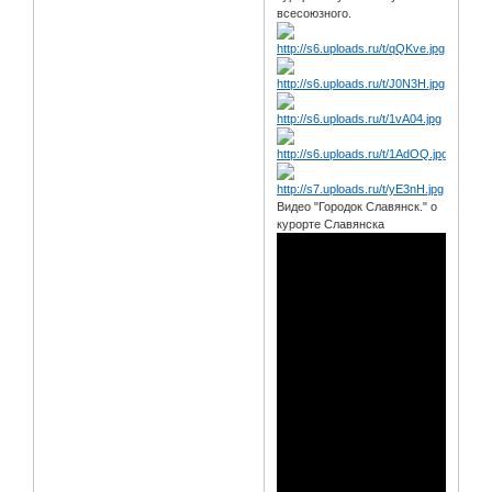
всесоюзного.
Видео "Городок Славянск." о
курорте Славянска