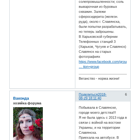
солепромышленности; соль
выварочная из буровых
скважин. Залежи
сферосидерита (железн.
руда), около г. Славянска,
были попытки разрабатывать,
но теперь заброшены.
В Харьковской губернии
Телефонных станций 3
(Харьков, Чугуев и Славянск)
Славянск на старых
фотографиях
https://www.facebook.com/groups/slowj
… tion=group
Веганство - норма жизни!
Поделиться
2018-
6
Ваконда
08-29 18:11:40
хозяйка форума
Побывала в Славянске,
городе моего детства!!!
Я не была здесь с 2013 года в
связи с войной на востоке
Украины, и на территории
Славянска.
Приехала на автобусе. В