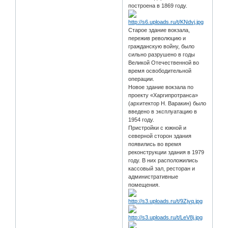
построена в 1869 году.
Старое здание вокзала,
пережив революцию и
гражданскую войну, было
сильно разрушено в годы
Великой Отечественной во
время освободительной
операции.
Новое здание вокзала по
проекту «Харгипротранса»
(архитектор Н. Варакин) было
введено в эксплуатацию в
1954 году.
Пристройки с южной и
северной сторон здания
появились во время
реконструкции здания в 1979
году. В них расположились
кассовый зал, ресторан и
административные
помещения.