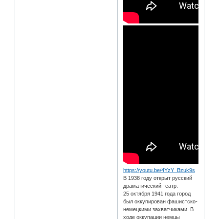
https://youtu.be/4YzY_Bzuk9s
В 1938 году открыт русский
драматический театр.
25 октября 1941 года город
был оккупирован фашистско-
немецкими захватчиками. В
ходе оккупации немцы