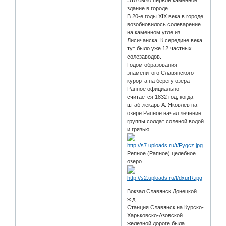
Это было первое каменное
здание в городе.
В 20-е годы XIX века в городе
возобновилось солеварение
на каменном угле из
Лисичанска. К середине века
тут было уже 12 частных
солезаводов.
Годом образования
знаменитого Славянского
курорта на берегу озера
Рапное официально
считается 1832 год, когда
штаб-лекарь А. Яковлев на
озере Рапное начал лечение
группы солдат соленой водой
и грязью.
Репное (Рапное) целебное
озеро
Вокзал Славянск Донецкой
ж.д.
Станция Славянск на Курско-
Харьковско-Азовской
железной дороге была