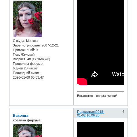
Откуда:
Москва
Зарегистрирован
: 2007-12-21
Приглашений:
0
Пол:
Женский
Возраст:
48
[1978-02-28]
Провел на форуме:
6 дней 20 часов
Последний визит:
2026-01-09 05:53:47
Веганство - норма жизни!
Поделиться
2018-
4
Ваконда
01-02 18:06:26
хозяйка форума