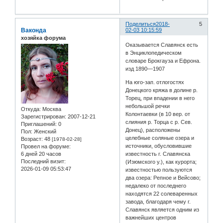
Поделиться
2018-
5
Ваконда
02-03 10:15:59
хозяйка форума
Оказывается Славянск есть
в Энциклопедическом
словаре Брокгауза и Ефрона.
изд 1890—1907
На юго-зап. отлогостях
Донецкого кряжа в долине р.
Торец, при впадении в него
небольшой речки
Откуда:
Москва
Колонтаевки (в 10 вер. от
Зарегистрирован
: 2007-12-21
слияния р. Торца с р. Сев.
Приглашений:
0
Донец), расположены
Пол:
Женский
целебные соляные озера и
Возраст:
48
[1978-02-28]
источники, обусловившие
Провел на форуме:
известность г. Славянска
6 дней 20 часов
Последний визит:
(Изюмского у.), как курорта;
2026-01-09 05:53:47
известностью пользуются
два озера: Репное и Вейсово;
недалеко от последнего
находятся 22 солеваренных
завода, благодаря чему г.
Славянск является одним из
важнейших центров