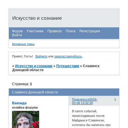
Искусство и сознание
Форум
Участники
Правила
Поиск
Регистрация
Войти
Активные темы
Привет, Гость!
Войдите
или
зарегистрируйтесь
.
»
Искусство и сознание
»
Путешествия
»
Славянск
Донецкой области
Страница:
1
Славянск Донецкой области
Поделиться
2016-
1
Ваконда
02-06 13:32:30
хозяйка форума
В свете событий,
происходивших после
Майдана в Славянске,
хотелось бы написать про