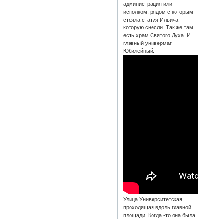
администрация или
исполком, рядом с которым
стояла статуя Ильича
которую снесли. Так же там
есть храм Святого Духа. И
главный универмаг
Юбилейный.
Улица Университетская,
проходящая вдоль главной
площади. Когда -то она была