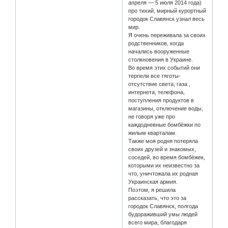
апреля — 5 июля 2014 года)
про тихий, мирный курортный
городок Славянск узнал весь
мир.
Я очень переживала за своих
родственников, когда
начались вооруженные
столкновения в Украине.
Во время этих событий они
терпели все тяготы-
отсутствие света, газа ,
интернета, телефона,
поступления продуктов в
магазины, отключение воды,
не говоря уже про
каждодневные бомбёжки по
жилым кварталам.
Также моя родня потеряла
своих друзей и знакомых,
соседей, во время бомбёжек,
которыми их неизвестно за
что, уничтожала их родная
Украинская армия.
Поэтом, я решила
рассказать, что это за
городок Славянск, полгода
будораживший умы людей
всего мира, благодаря