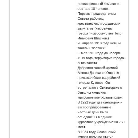
революционный комитет в
составе 10 человек.
Первым председателем
Совета рабочих,
крестьянских и солдатских
депутатов (как сейчас
говорят «мэром» стал Петр
Иванович Шишков.)
20 апреля 1918 года немцы
заняли Славянск.
С мая 1919 года до ноября
1919 года, территория города
была занята
Добровольческой армией
Антона Деникина. Осенью
приезжал белогвардейский
генерал Кутепов. Он
встречался в Святогорске с
бывшим киевским
митрополитом Храповицким.
В 1922 году два санатория и
экспроприированные
частные дачи были
объединены в единое
курортное учреждение на 750
мест.
В 1934 году Славянский
курорт получил статус