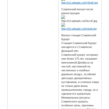
Славянский вокзал после
реконструкции
Вокзал станции Славянский
Курорт
Станция Славянский Курорт
находится в г.Славянске
Донецкой обл.
Славянский курорт, которому
уже более 175 лет, называют
жемчужиной Донбасса за
чистый, настоянный на
лиственных и хвойных
деревьях воздух, за обилие
цветущих декоративных
кустарников, а соленые озера
не только дали жизнь
промышленному городу, но и
сделали его курортным.
Минеральные ресурсы
Славянского курорта,
особенно грязь, признаны