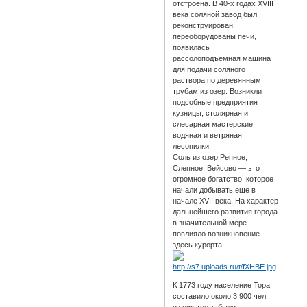
отстроена. В 40-х годах XVIII
века соляной завод был
реконструирован:
переоборудованы печи,
появилась
рассолоподъёмная машина
для подачи соляного
раствора по деревянным
трубам из озер. Возникли
подсобные предприятия
кузницы, столярная и
слесарная мастерские,
водяная и ветряная
лесопилки.
Соль из озер Репное,
Слепное, Вейсово — это
огромное богатство, которое
начали добывать еще в
начале XVII века. На характер
дальнейшего развития города
в значительной мере
повлияло возникновение
здесь курорта.
К 1773 году население Тора
составило около 3 900 чел.,