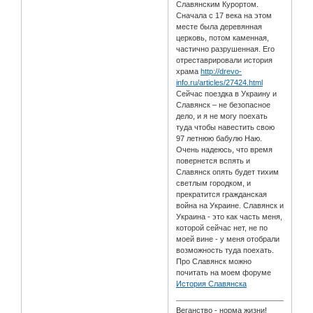
Славянским Курортом.
Сначала с 17 века на этом
месте была деревянная
церковь, потом каменная,
частично разрушенная. Его
отреставрировали история
храма
http://drevo-
info.ru/articles/27424.html
Сейчас поездка в Украину и
Славянск – не безопасное
дело, и я не могу поехать
туда чтобы навестить свою
97 летнюю бабулю Наю.
Очень надеюсь, что время
повернется вспять и
Славянск опять будет тихим
светлым городком, и
прекратится гражданская
война на Украине. Славянск и
Украина - это как часть меня,
которой сейчас нет, не по
моей вине - у меня отобрали
возможность туда поехать.
Про Славянск можно
почитать на моем форуме
История Славянска
Веганство - норма жизни!