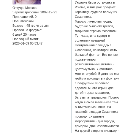
Украине была остановка в
Изюме, и там уже продают
Откуда:
Москва
керамику, судя по всему из
Зарегистрирован
: 2007-12-21
Приглашений:
0
Славянска.
Пол:
Женский
Город отлично выглядит,
Возраст:
48
[1978-02-28]
будто не было обстрелов,
Провел на форуме:
люди все отремонтировали.
6 дней 20 часов
Тут жара, и на курорт с
Последний визит:
солеными озерами!
2026-01-09 05:53:47
Центральная площадь г
Славянска, на которой есть
большой фонтан. Его ночью
подсвечивают
разноцветными цветами -
цветомузыка. У фонтана
много голубей. В детстве мы
любили приходить к фонтану
с подругами. И сейчас
сделали много игрищ для
детей -горки, машинки,
батуты, аттракционы. Помню
когда я была маленькая там
были тоже машинки. На
главной площади Славянска
проводятся разные
мероприятия - дни города,
ярмарки, дни независимости.
На другой стороне площади -