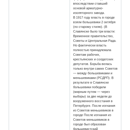
впоследствии ставший
основой арматурно-
изоляторного завода.
В 1917 году власть в городе
взяли большевики 2 октября
(по старому стилю). (В
Славянске было три власти:
Временное правительство,
Советы и Центральная Рада.
Но фактически власть
полностью принадлежала
Советам рабочих,
крестьянских и солдатских
депутатов. Борьба велась
только внутри самих Советов
— между большевиками и
меньшевиками (РСДРП). В
результате в Славянске
большевики победили
(мирным путем — через
выборы) за две недели до
вооруженного восстания в
Петербурге. После изгнания
из Советов меньшевиков в
городе После изгнания из
Советов меньшевиков в
городе был образован
большевистский