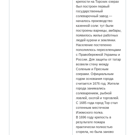
крепости на Торских озерах
был построен первый
государственный
солеварочный завод —
началось производство
казенной соли: тут были
построены варницы, амбары,
появилось жилье работных
людей курени и землянки.
Население постепенно
пополнялось переселенцами
с Правобережной Украины и
России. Для защиты от татар
возвели стену между
Соленым и Пресным
озерами. Официальным
годом основания города
считается 1676 год. Жители
города занимались
солеварением, рыбной
ловлей, охотой и торговлей.
С 1685 года город Тор стал
сотенным местечком
Изюмского полка.
В 1696 году крепость в
результате пожара
практически полностью
сгорела, но была заново