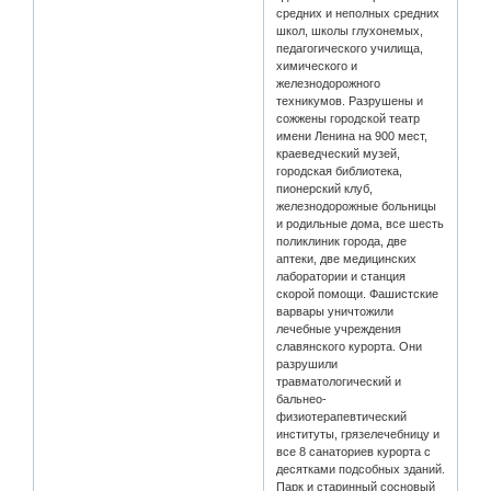
средних и неполных средних
школ, школы глухонемых,
педагогического училища,
химического и
железнодорожного
техникумов. Разрушены и
сожжены городской театр
имени Ленина на 900 мест,
краеведческий музей,
городская библиотека,
пионерский клуб,
железнодорожные больницы
и родильные дома, все шесть
поликлиник города, две
аптеки, две медицинских
лаборатории и станция
скорой помощи. Фашистские
варвары уничтожили
лечебные учреждения
славянского курорта. Они
разрушили
травматологический и
бальнео-
физиотерапевтический
институты, грязелечебницу и
все 8 санаториев курорта с
десятками подсобных зданий.
Парк и старинный сосновый