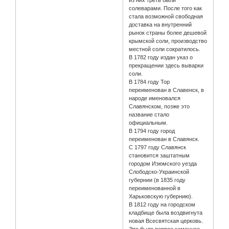
из них треть были
солеварами. После того как
стала возможной свободная
доставка на внутренний
рынок страны более дешевой
крымской соли, производство
местной соли сократилось.
В 1782 году издан указ о
прекращении здесь выварки
соли.
В 1784 году Тор
переименован в Славенск, в
народе именовался
Славянском, позже это
название стало
официальным.
В 1794 году город
переименован в Славянск.
C 1797 году Славянск
становится заштатным
городом Изюмского уезда
Слободско-Украинской
губернии (в 1835 году
переименованной в
Харьковскую губернию).
В 1812 году на городском
кладбище была воздвигнута
новая Всесвятская церковь.