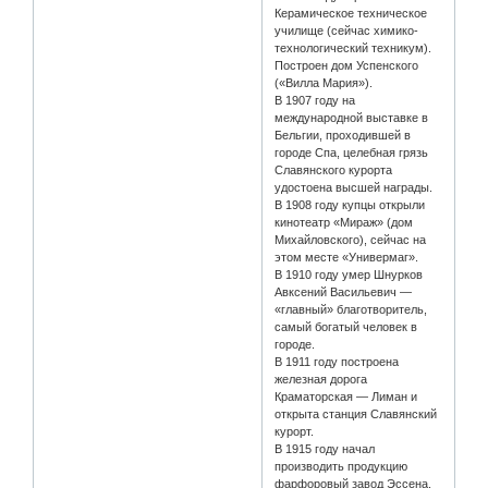
Керамическое техническое
училище (сейчас химико-
технологический техникум).
Построен дом Успенского
(«Вилла Мария»).
В 1907 году на
международной выставке в
Бельгии, проходившей в
городе Спа, целебная грязь
Славянского курорта
удостоена высшей награды.
В 1908 году купцы открыли
кинотеатр «Мираж» (дом
Михайловского), сейчас на
этом месте «Универмаг».
В 1910 году умер Шнурков
Авксений Васильевич —
«главный» благотворитель,
самый богатый человек в
городе.
В 1911 году построена
железная дорога
Краматорская — Лиман и
открыта станция Славянский
курорт.
В 1915 году начал
производить продукцию
фарфоровый завод Эссена,