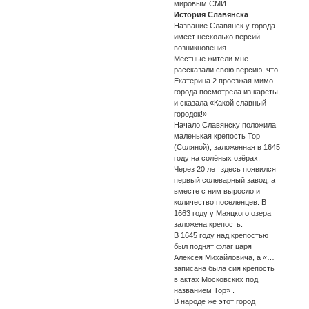
мировым СМИ.
История Славянска
Название Славянск у города
имеет несколько версий
возникновения.
Местные жители мне
рассказали свою версию, что
Екатерина 2 проезжая мимо
города посмотрела из кареты,
и сказала «Какой славный
городок!»
Начало Славянску положила
маленькая крепость Top
(Соляной), заложенная в 1645
году на солёных озёрах.
Через 20 лет здесь появился
первый солеварный завод, а
вместе с ним выросло и
количество поселенцев. В
1663 году у Маяцкого озера
заложена крепость.
В 1645 году над крепостью
был поднят флаг царя
Алексея Михайловича, а «…
записана была сия крепость
в актах Московских под
названием Тор» .
В народе же этот город