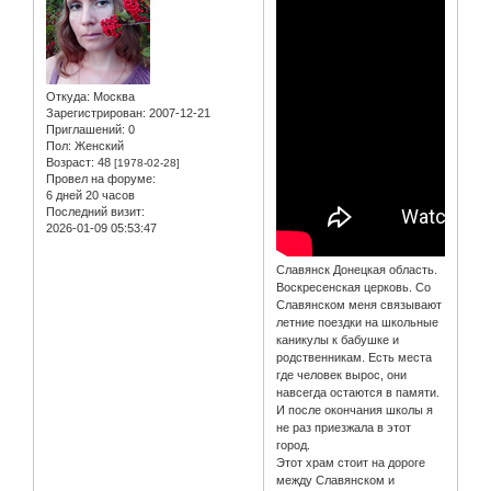
Откуда:
Москва
Зарегистрирован
: 2007-12-21
Приглашений:
0
Пол:
Женский
Возраст:
48
[1978-02-28]
Провел на форуме:
6 дней 20 часов
Последний визит:
2026-01-09 05:53:47
Славянск Донецкая область.
Воскресенская церковь. Со
Славянском меня связывают
летние поездки на школьные
каникулы к бабушке и
родственникам. Есть места
где человек вырос, они
навсегда остаются в памяти.
И после окончания школы я
не раз приезжала в этот
город.
Этот храм стоит на дороге
между Славянском и