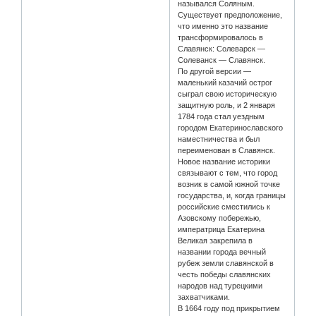
назывался Соляным.
Существует предположение,
что именно это название
трансформировалось в
Славянск: Солеварск —
Солеванск — Славянск.
По другой версии —
маленький казачий острог
сыграл свою историческую
защитную роль, и 2 января
1784 года стал уездным
городом Екатеринославского
наместничества и был
переименован в Славянск.
Новое название историки
связывают с тем, что город
возник в самой южной точке
государства, и, когда границы
российские сместились к
Азовскому побережью,
императрица Екатерина
Великая закрепила в
названии города вечный
рубеж земли славянской в
честь победы славянских
народов над турецкими
захватчиками.
В 1664 году под прикрытием