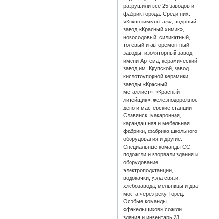
разрушили все 25 заводов и
фабрик города. Среди них:
«Коксохиммонтаж», содовый
завод «Красный химик»,
новосодовый, силикатный,
толевый и авторемонтный
заводы, изоляторный завод
имени Артёма, керамический
завод им. Крупской, завод
кислотоупорной керамики,
заводы «Красный
металлист», «Красный
литейщик», железнодорожное
депо и мастерские станции
Славянск, макаронная,
карандашная и мебельная
фабрики, фабрика школьного
оборудования и другие.
Специальные команды СС
подожгли и взорвали здания и
оборудование
электроподстанции,
водокачки, узла связи,
хлебозавода, мельницы и два
моста через реку Торец.
Особые команды
«факельщиков» сожгли
здания и инвентарь 23