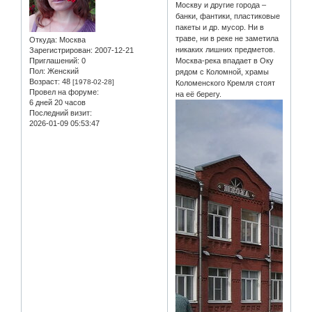
Москву и другие города –
банки, фантики, пластиковые
пакеты и др. мусор. Ни в
траве, ни в реке не заметила
Откуда:
Москва
никаких лишних предметов.
Зарегистрирован
: 2007-12-21
Приглашений:
0
Москва-река впадает в Оку
Пол:
Женский
рядом с Коломной, храмы
Возраст:
48
[1978-02-28]
Коломенского Кремля стоят
Провел на форуме:
на её берегу.
6 дней 20 часов
Последний визит:
2026-01-09 05:53:47