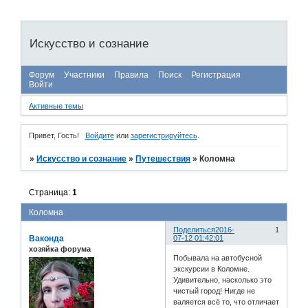
Искусство и сознание
Форум
Участники
Правила
Поиск
Регистрация
Войти
Активные темы
Привет, Гость!
Войдите
или
зарегистрируйтесь
.
»
Искусство и сознание
»
Путешествия
»
Коломна
Страница:
1
Коломна
Поделиться
2016-
1
Ваконда
07-12 01:42:01
хозяйка форума
Побывала на автобусной
экскурсии в Коломне.
Удивительно, насколько это
чистый город! Нигде не
валяется всё то, что отличает