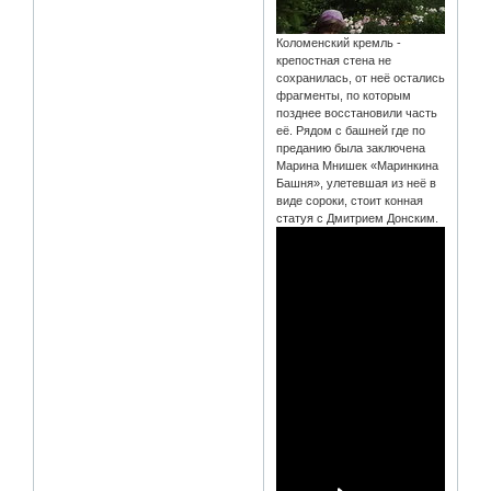
Коломенский кремль -
крепостная стена не
сохранилась, от неё остались
фрагменты, по которым
позднее восстановили часть
её. Рядом с башней где по
преданию была заключена
Марина Мнишек «Маринкина
Башня», улетевшая из неё в
виде сороки, стоит конная
статуя с Дмитрием Донским.