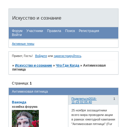
Искусство и сознание
Форум
Участники
Правила
Поиск
Регистрация
Войти
Активные темы
Привет, Гость!
Войдите
или
зарегистрируйтесь
.
»
Искусство и сознание
»
Что Где Когда
»
Антимеховая
пятница
Страница:
1
Антимеховая пятница
Поделиться
2016-
1
Ваконда
11-29 02:05:40
хозяйка форума
25 ноября зоозащитники
всего мира проводили акции
в рамках ежегодной кампании
"Антимеховая пятница" (Fur