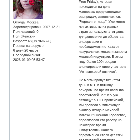
Free Friday), которая
приходится на день
массовых предновогодних
распродаж, известных как
"Черная пятница". Уже много
Откуда:
Москва
лет активисты из разных
Зарегистрирован
: 2007-12-21
Приглашений:
0
стран используют этот день
Пол:
Женский
для донесения до общества
Возраст:
48
[1978-02-28]
информации о
Провел на форуме:
необходимости отказа от
6 дней 20 часов
натуральных мехов и запрета
Последний визит:
меховой индустрии. В этом
2026-01-09 05:53:47
году более 100 городов
анонсировали свое участие в
"Антимеховой пятнице".
Не могли пропустить этот
день и мы. В пятницу
вечером, во время наплыва
посетителей на "Черную
пятницу" в ТЦ Европейский,
мы провели антимеховую
акцию у входа в меховой
магазин "Снежная Королева",
парализовав его работу на
некоторое время.
Свидетелями нашего
перфоманса стали десятки