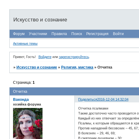
Искусство и сознание
Форум
Участники
Правила
Поиск
Регистрация
Войти
Активные темы
Привет, Гость!
Войдите
или
зарегистрируйтесь
.
»
Искусство и сознание
»
Религия, мистика
»
Отчитка
Страница:
1
Отчитка
Ваконда
Поделиться
2016-12-04 14:32:04
хозяйка форума
Отчитка псалмами
Также достаточно часто проводится 
Каждый из них отвечает за определённ
Псалмы, к которым обращаются в хра
Против нападений бесовских – 45, 67;
В болезнях – 29, 46, 69;
В смятении душевном – 30;