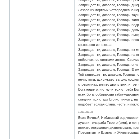
Запрещает ти, диаволе, Господь, пр
Запрещает ти, диаволе, Господь, дще
Лазаря из мертвых четверодневна не
Запрещает ти, диаволе, Господь, за
Запрещает ти, диаволе, Господь, зап
Запрещает ти, диаволе, Господь, водр
Запрещает ти, диаволе, Господь, дав
Запрещает ти, диаволе, Господь, см
Запрещает ти, диаволе, Господь, сош
крыющеся исчезоша.
Запрещает ти, диаволе, Господь, из 
Запрещает ти, диаволе, Господь, на 
небесных, со святыми ангелы Своим
Запрещает ти, диаволе, Господь, огн
Запрещает ти, диаволе, Господь, Егож
Той запрещает ти, диаволе, Господь,
нечистоты, дух лукавства, дух нощны
стремнинах, или во двопутиях, и треп
Бога нашего, и отлучитеся от раба Бож
всех Бога, собирающа заблуждающия,
соединитися стаду Его истинному, на
подобает всякая слава, честь, и пок
************
Боже Вечный, Избавивый род человече
души и тела раба Твоего (имя), и не
всякаго искушения диавольскаго, пре
Пресвятым, и Благим, и Животворящим