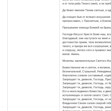
и от тела раба Твоего (имя), и не пр
Да бежат именем Твоим святым, и еди
Да очищен быв от всякаго искушения 
препрославен, с Пресвятым, и Благим
Призывание помощи Божией на брань
Господи Иисусе Христе Боже наш, все
благодавый, еже наступати на змия и
достоинство приим, твое великолепно
твоего, и призри мя вся согрешения, 
и сокрушу, лютаго сего и лукаваго зм
веков. Аминь.
Молитвы заклинательные Святого Ио
Божественное же и святое, и великое
Безначальный, Страшный, Невидимый 
благолепно словом составивый, ходя
Запрещает ти, диаволе, Господь, При
Запрещает ти, диаволе, Господь, от 
Запрещает ти, диаволе, Господь, ок
Его и неизследимаго Божества, и две
исполняющих от вопля своего: Свят, 
Запрещает ти, диаволе, Господь, от 
Владычнею Своею силою свергий тебе
Запрещает ти, диаволе, Господь, реки