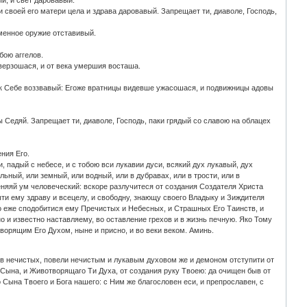
й, и свет даровавый.
 своей его матери цела и здрава даровавый. Запрещает ти, диаволе, Господь,
менное оружие отставивый.
бою аггелов.
тверзошася, и от века умершия восташа.
и к Себе воззвавый: Егоже вратницы видевше ужасошася, и подвижницы адовы
 Седяй. Запрещает ти, диаволе, Господь, паки грядый со славою на облацех
.
ения Его.
 падый с небесе, и с тобою вси лукавии дуси, всякий дух лукавый, дух
ьный, или земный, или водный, или в дубравах, или в трости, или в
зменяяй ум человеческий: вскоре разлучитеся от создания Создателя Христа
е быти ему здраву и всецелу, и свободну, знающу своего Владыку и Зиждителя
 еже сподобитися ему Пречистых и Небесных, и Страшных Его Таинств, и
о и известно наставляему, во оставление грехов и в жизнь печную. Яко Тому
творящим Его Духом, ныне и присно, и во веки веком. Аминь.
хов нечистых, повели нечистым и лукавым духовом же и демоном отступити от
 Сына, и Животворящаго Ти Духа, от создания руку Твоею: да очищен быв от
Сына Твоего и Бога нашего: с Ним же благословен ecи, и препрославен, с