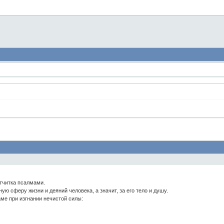
отчитка псалмами.
ую сферу жизни и деяний человека, а значит, за его тело и душу.
ме при изгнании нечистой силы: