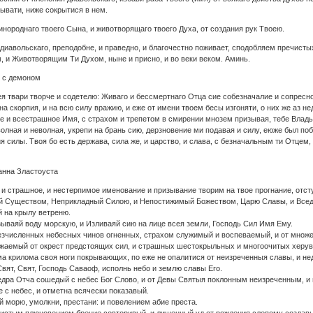
ебывати, ниже сокрытися в нем.
нороднаго твоего Сына, и животворящаго твоего Духа, от создания рук Твоею.
диавольскаго, преподобне, и праведно, и благочестно поживает, сподобляем пречистых
, и Животворящим Ти Духом, ныне и присно, и во веки веком. Аминь.
 с демоном
я твари творче и содетелю: Живаго и бессмертнаго Отца сие собезначалие и сопресн
 на скорпия, и на всю силу вражию, и еже от имени твоем бесы изгоняти, о них же а
е и всестрашное Имя, с страхом и трепетом в смирении мнозем призывая, тебе Влады
волная и неволная, укрепи на брань сию, дерзновение ми подавая и силу, еюже был поб
ия силы. Твоя бо есть держава, сила же, и царство, и слава, с безначальным ти Отцем,
анна Зластоуста
, и страшное, и нестерпимое именование и призывание творим на твое прогнание, отст
Существом, Неприкладный Силою, и Непостижимый Божеством, Царю Славы, и Вседерж
й на крылу ветреню.
зываяй воду морскую, и Изливаяй сию на лице всея земли, Господь Сил Имя Ему.
безчисленных небесных чинов огненных, страхом служимый и воспеваемый, и от множе
ружаемый от окрест предстоящих сил, и страшных шестокрыльных и многоочитых херу
ма крилома своя ноги покрывающих, по еже не опалитися от неизреченныя славы, и н
Свят, Свят, Господь Саваоф, исполнь небо и землю славы Его.
недра Отча сошедый с небес Бог Слово, и от Девы Святыя поклонным неизреченным, и
 с небес, и отметна всячески показавый.
й морю, умолкни, престани: и повелением абие преста.