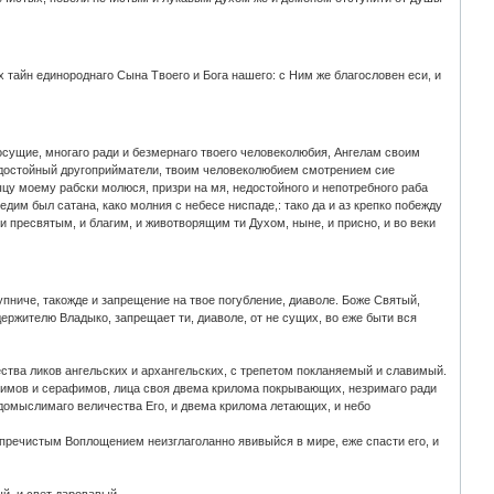
 тайн единороднаго Сына Твоего и Бога нашего: с Ним же благословен ecи, и
осущие, многаго ради и безмернаго твоего человеколюбия, Ангелам своим
з недостойный другоприйматели, твоим человеколюбием смотрением сие
цу моему рабски молюся, призри на мя, недостойного и непотребного раба
едим был сатана, како молния с небесе ниспаде,: тако да и аз крепко побежду
 и пресвятым, и благим, и животворящим ти Духом, ныне, и присно, и во веки
упниче, такожде и запрещение на твое погубление, диаволе. Боже Святый,
ителю Владыко, запрещает ти, диаволе, от не сущих, во еже быти вся
ства ликов ангельских и архангельских, с трепетом покланяемый и славимый.
вимов и серафимов, лица своя двема крилома покрывающих, незримаго ради
едомыслимаго величества Его, и двема крилома летающих, и небо
 пречистым Воплощением неизглаголанно явивыйся в мире, еже спасти его, и