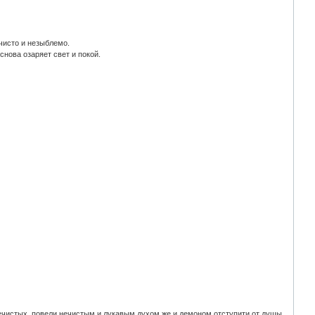
чисто и незыблемо.
 снова озаряет свет и покой.
 нечистых, повели нечистым и лукавым духом же и демоном отступити от душы