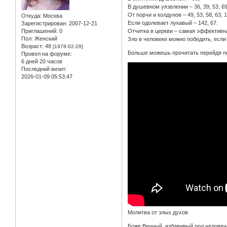
В душевном уязвлении – 36, 39, 53, 69
От порчи и колдунов – 49, 53, 58, 63, 1
Откуда:
Москва
Если одолевает лукавый – 142, 67.
Зарегистрирован
: 2007-12-21
Приглашений:
0
Отчитка в церкви – самая эффективна
Пол:
Женский
Зло в человеке можно победить, если с
Возраст:
48
[1978-02-28]
Больше можешь прочитать перейдя п
Провел на форуме:
6 дней 20 часов
Последний визит:
2026-01-09 05:53:47
Молитва от злых духов
Боже Вечный, избавивый род человече