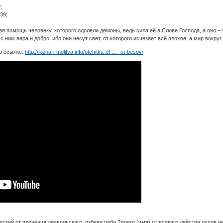
;
39;
я помощь человеку, которого одолели демоны, ведь сила её в Слове Господа, а оно – 
 ним вера и добро, ибо они несут свет, от которого исчезает всё плохое, а мир вокруг
о ссылке:
http://ikona-i-molitva.info/otchitka-ot … -ot-besov/
ский от пленения диавольскаго, избави раба Твоего (имя) от всякаго действа духов