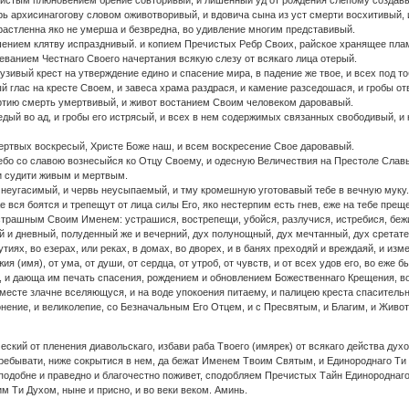
ечистым плюновением брение совторивый, и лишенный уд от рождения слепому создавы
рь архисинагогову словом оживотворивый, и вдовича сына из уст смерти восхитивый, и
растленна яко не умерша и безвредна, во удивление многим представивый.
ушением клятву испразднивый. и копием Пречистых Ребр Своих, райское хранящее пла
леванием Честнаго Своего начертания всякую слезу от всякаго лица отерый.
узивый крест на утверждение едино и спасение мира, в падение же твое, и всех под то
ый глас на кресте Своем, и завеса храма раздрася, и камение разседошася, и гробы о
ертию смерть умертвивый, и живот востанием Своим человеком даровавый.
едый во ад, и гробы его истрясый, и всех в нем содержимых связанных свободивый, 
мертвых воскресый, Христе Боже наш, и всем воскресение Свое даровавый.
небо со славою вознесыйся ко Отцу Своему, и одесную Величествия на Престоле Славы
и судити живым и мертвым.
ь неугасимый, и червь неусыпаемый, и тму кромешную уготовавый тебе в вечную муку
е вся боятся и трепещут от лица силы Его, яко нестерпим есть гнев, еже на тебе прещ
 страшным Своим Именем: устрашися, вострепещи, убойся, разлучися, истребися, бежи,
й и дневный, полуденный же и вечерний, дух полунощный, дух мечтанный, дух сретател
утиях, во езерах, или реках, в домах, во дворех, и в банях преходяй и вреждаяй, и и
ия (имя), от ума, от души, от сердца, от утроб, от чувств, и от всех удов его, во еж
 и дающа им печать спасения, рождением и обновлением Божественнаго Крещения, во
 месте злачне вселяющуся, и на воде упокоения питаему, и палицею креста спасительн
лонение, и великолепие, со Безначальным Его Отцем, и с Пресвятым, и Благим, и Живо
ский от пленения диавольскаго, избави раба Твоего (имярек) от всякаго действа ду
 пребывати, ниже сокрытися в нем, да бежат Именем Твоим Святым, и Единороднаго Ти
подобне и праведно и благочестно поживет, сподобляем Пречистых Тайн Единороднаго 
 Ти Духом, ныне и присно, и во веки веком. Аминь.