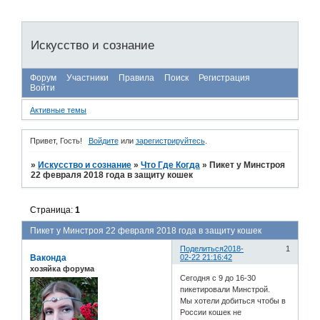
Искусство и сознание
Форум
Участники
Правила
Поиск
Регистрация
Войти
Активные темы
Привет, Гость!
Войдите
или
зарегистрируйтесь
.
»
Искусство и сознание
»
Что Где Когда
»
Пикет у Минстроя
22 февраля 2018 года в защиту кошек
Страница:
1
Пикет у Минстроя 22 февраля 2018 года в защиту кошек
Поделиться
2018-
1
Ваконда
02-22 21:16:42
хозяйка форума
Сегодня с 9 до 16-30
пикетировали Минстрой.
Мы хотели добиться чтобы в
России кошек не