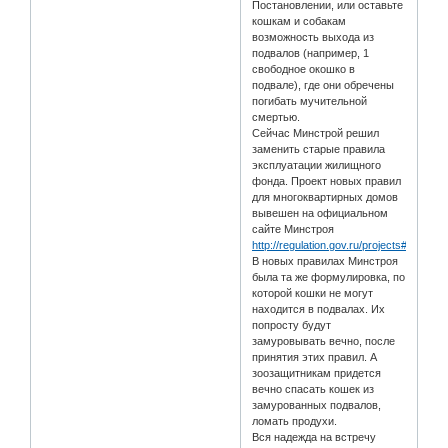
Постановлении, или оставьте
кошкам и собакам
возможность выхода из
подвалов (например, 1
свободное окошко в
подвале), где они обречены
погибать мучительной
смертью.
Сейчас Минстрой решил
заменить старые правила
эксплуатации жилищного
фонда. Проект новых правил
для многоквартирных домов
вывешен на официальном
сайте Минстроя
http://regulation.gov.ru/projects#searc
В новых правилах Минстроя
была та же формулировка, по
которой кошки не могут
находится в подвалах. Их
попросту будут
замуровывать вечно, после
принятия этих правил. А
зоозащитникам придется
вечно спасать кошек из
замурованных подвалов,
ломать продухи.
Вся надежда на встречу