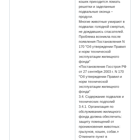
кошек приходится ломать
решетки и заделанные
подвальные оконца –
продухи.
Многие животные умирают в
подвалах голодной смертью,
не дождавшись спасателей.
Проблема возникла после
появления Постановления N
170 "Об утверждении Правил
и норм технической
эксплуатации жилищного
фонда"
«Постановление Госстроя РФ
от 27 сентября 2003 г. N 170
"Об утверждении Правил и
норм технической
эксплуатации жилищного
фонда"
3.4. Содержание подвалов и
технических подполий
3.4.1. Организация по
обслуживанию жилищного
фонда должна обеспечить:
защиту помещений от
проникновения животных:
грызунов, кошек, собак.»
Отмените пункт в