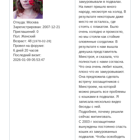
замуровывали в подвалах.
На пикет пришло много
народу, несмотря на холод. В
результате некоторым даже
место не осталось, где
Откуда:
Москва
стоять с плакатом. Было
Зарегистрирован
: 2007-12-21
Приглашений:
0
очень холодно и промозгло,
Пол:
Женский
но мы стояли как стойкие
Возраст:
48
[1978-02-28]
оловянные солдатики. В
Провел на форуме:
результате к нам вышла
6 дней 20 часов
девушка представитель
Последний визит:
Минстроя, и сказала, что
2026-01-09 05:53:47
полностью с нами согласна.
Что она очень любит кошек,
плохо что их замуровывают.
Она предложила сделать
встречу зоозащитников с
Минстроем, на которой
можно решить все проблемы
с кошками в подвалах. Я
записала несколько видео
беседы с ней.
Подробнее, почему решили
сейчас митинговать.
С 2003 г зоозащитники
вынуждены постоянно спасть
кошек из замурованных
подвалов. Чтобы освободить