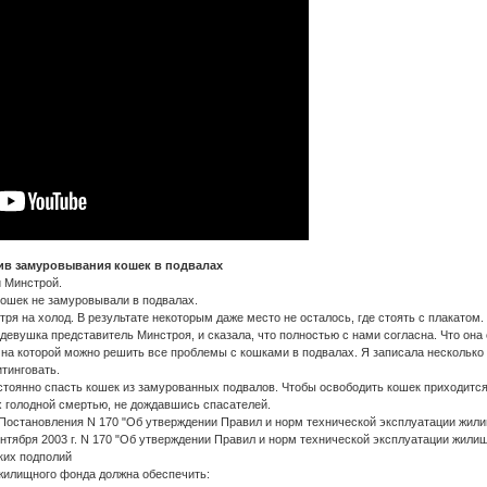
тив замуровывания кошек в подвалах
и Минстрой.
кошек не замуровывали в подвалах.
тря на холод. В результате некоторым даже место не осталось, где стоять с плакатом
 девушка представитель Минстроя, и сказала, что полностью с нами согласна. Что он
на которой можно решить все проблемы с кошками в подвалах. Я записала несколько 
тинговать.
стоянно спасть кошек из замурованных подвалов. Чтобы освободить кошек приходится
 голодной смертью, не дождавшись спасателей.
Постановления N 170 "Об утверждении Правил и норм технической эксплуатации жил
нтября 2003 г. N 170 "Об утверждении Правил и норм технической эксплуатации жили
ких подполий
 жилищного фонда должна обеспечить: