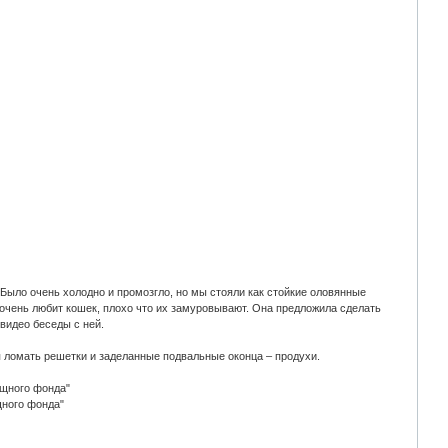
. Было очень холодно и промозгло, но мы стояли как стойкие оловянные
а очень любит кошек, плохо что их замуровывают. Она предложила сделать
видео беседы с ней.
 ломать решетки и заделанные подвальные оконца – продухи.
ищного фонда"
щного фонда"