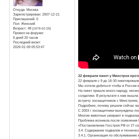
Откуда:
Москва
Зарегистрирован
: 2007-12-21
Приглашений:
0
Пол:
Женский
Возраст:
48
[1978-02-28]
Провел на форуме:
6 дней 20 часов
Последний визит:
2026-01-09 05:53:47
22 февраля пикет у Минстроя про
22 февраля с 9 до 16-30 пикетировал
Мы хотели добиться чтобы в России 
На пикет пришло много народу, несмо
солдатики. В результате к нам вышла
встречу зоозащитников с Минстроем, 
Подробнее, почему решили сейчас ми
С 2003 г зоозащитники вынуждены по
Многие животные умирают в подвалах
Проблема возникла после появления 
«Постановление Госстроя РФ от 27 се
3.4. Содержание подвалов и техничес
3.4.1. Организация по обслуживанию