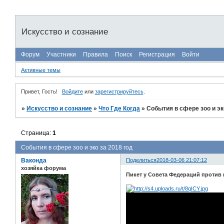
Искусство и сознание
Форум
Участники
Правила
Поиск
Регистрация
Войти
Активные темы
Привет, Гость!
Войдите
или
зарегистрируйтесь
.
»
Искусство и сознание
»
Что Где Когда
»
События в сфере зоо и эк
Страница:
1
События в сфере зоо и эко за 2018 год
Ваконда
Поделиться
2018-03-06 21:07:12
хозяйка форума
Пикет у Совета Федераций против 