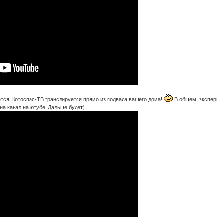
ся! Котоспас-ТВ транслируется прямо из подвала вашего дома!
В общем, экспери
на канал на ютубе. Дальше будет)