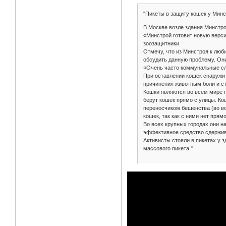
"Пикеты в защиту кошек у Мин
В Москве возле здания Минстро
«Минстрой готовит новую верси
зоозащитники.
Отмечу, что из Минстроя к люб
обсудить данную проблему. Они
«Очень часто коммунальные сл
При оставлении кошек снаружи о
причинения животным боли и с
Кошки являются во всем мире п
берут кошек прямо с улицы. Ко
переносчиком бешенства (во вс
кошек, так как с ними нет прямо
Во всех крупных городах они н
эффективное средство сдержив
Активисты стояли в пикетах у з
массового пикета."