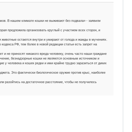
омов. В нашем климате кошки не выживают без подвала» - заявили
рая предложила организовать круглый с участием всех сторон, и
 животные остаются внутри и умирают от голода и жажды в мучениях.
 кодекса РФ, тем более в новой редакции статьи есть запрет на
т и не приносят никакого вреда человеку, очень часто наши граждане
ючение, безнадзорные кошки не являются основным источником и
е у человека и кошек редки и ими крайне трудно заразиться от диких
бюджета. Это фактически биологическое оружие против крыс, наиболее
сили разойтись на достаточное расстояние, чтобы не получилось