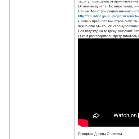
защиту помещений от проникновения ж
Отмените пункт в Постановлении, или
Сейчас Минстрой решил заменить ст
http://regulation.gov.ru/projects#searc
В новых правилах Минстроя была та ж
вечно спасать кошек из замурованны
Вся надежда на встречу зоозащитник
О чем разговаривали представитель 
Репортаж Дениса Стяжкина