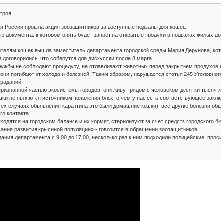
строя
я России прошла акция зоозащитников за доступные подвалы для кошек.
ю документа, в котором опять будет запрет на открытые продухи в подвалах жилых д
ителям кошек вышла заместитель департамента городской среды Мария Дерунова, кото
 договорились, что соберутся для дискуссии после 8 марта.
ужбы не соблюдают процедуру, не отлавливают животных перед закрытием продухов и
ни погибают от холода и болезней. Таким образом, нарушается статья 245 Уголовного
траданий.
ризнанной частью экосистемы городов, они живут рядом с человеком десятки тысяч ле
шки не являются источником появления блох, о чем у нас есть соответствующее закл
ех случаях объявления карантина это были домашние кошки), все другие болезни общи
го контакта.
аходятся на городском балансе и их кормят, стерилизуют за счет средств городского 
ания развития крысиной популяции» - говорится в обращении зоозащитников.
дания департамента с 9.00 до 17.00, несколько раз к ним подходили полицейские, про