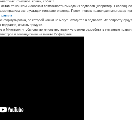
ивотных: грызунов, кошек, собак.»
 оставьте кошкам и собакам возможность выхода из подвалов (например, 1 свободное
арые правила эксплуатации жилищного фонда. Проект новых правил для многокварти
h=правила
е формулировка, по которой кошки не могут находится в подвалах. Их попросту буду
х подвалов, ломать продухи.
ов и Минстроя, чтобы они могли совместными усилиями разработать гуманные правил
минстроя и зоозащитники на пикете 22 февраля