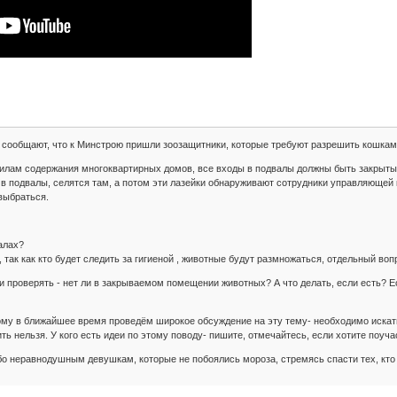
и сообщают, что к Минстрою пришли зоозащитники, которые требуют разрешить кошкам
илам содержания многоквартирных домов, все входы в подвалы должны быть закрыты,
 в подвалы, селятся там, а потом эти лазейки обнаруживают сотрудники управляющей к
 выбраться.
алах?
 так как кто будет следить за гигиеной , животные будут размножаться, отдельный воп
проверять - нет ли в закрываемом помещении животных? А что делать, если есть? Ес
ому в ближайшее время проведём широкое обсуждение на эту тему- необходимо искат
ть нельзя. У кого есть идеи по этому поводу- пишите, отмечайтесь, если хотите поу
бо неравнодушным девушкам, которые не побоялись мороза, стремясь спасти тех, кт