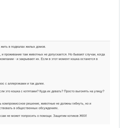
 жить в подвалах жилых домов.
 и проживание там животных не допускается. Но бывают случаи, когда
омпании - и закрывают их. Если в этот момент кошка останется в
рос с аллергиками и так далее.
ли это кошка с котятами? Куда их девать? Просто выгонять на улицу?
ь компромиссное решение, животные не должны гибнуть, но и
частвовать в общественных обсуждениях.
о сам не может попросить о помощи. Защитим котиков ЖКХ!