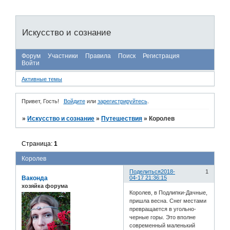
Искусство и сознание
Форум
Участники
Правила
Поиск
Регистрация
Войти
Активные темы
Привет, Гость!
Войдите
или
зарегистрируйтесь
.
»
Искусство и сознание
»
Путешествия
»
Королев
Страница:
1
Королев
Поделиться
2018-
1
Ваконда
04-17 21:36:15
хозяйка форума
Королев, в Подлипки-Дачные,
пришла весна. Снег местами
превращается в угольно-
черные горы. Это вполне
современный маленький