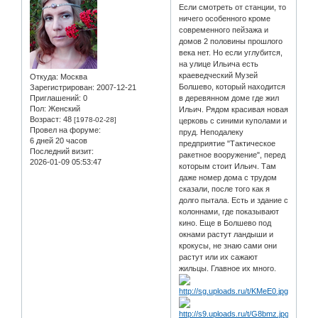
Если смотреть от станции, то
ничего особенного кроме
современного пейзажа и
домов 2 половины прошлого
века нет. Но если углубится,
на улице Ильича есть
краеведческий Музей
Откуда:
Москва
Болшево, который находится
Зарегистрирован
: 2007-12-21
Приглашений:
0
в деревянном доме где жил
Пол:
Женский
Ильич. Рядом красивая новая
Возраст:
48
[1978-02-28]
церковь с синими куполами и
Провел на форуме:
пруд. Неподалеку
6 дней 20 часов
предприятие "Тактическое
Последний визит:
ракетное вооружение", перед
2026-01-09 05:53:47
которым стоит Ильич. Там
даже номер дома с трудом
сказали, после того как я
долго пытала. Есть и здание с
колоннами, где показывают
кино. Еще в Болшево под
окнами растут ландыши и
крокусы, не знаю сами они
растут или их сажают
жильцы. Главное их много.