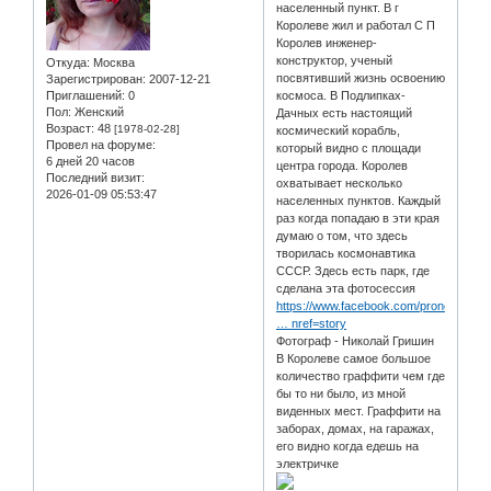
населенный пункт. В г
Королеве жил и работал С П
Королев инженер-
конструктор, ученый
Откуда:
Москва
посвятивший жизнь освоению
Зарегистрирован
: 2007-12-21
Приглашений:
0
космоса. В Подлипках-
Пол:
Женский
Дачных есть настоящий
Возраст:
48
[1978-02-28]
космический корабль,
Провел на форуме:
который видно с площади
6 дней 20 часов
центра города. Королев
Последний визит:
охватывает несколько
2026-01-09 05:53:47
населенных пунктов. Каждый
раз когда попадаю в эти края
думаю о том, что здесь
творилась космонавтика
СССР. Здесь есть парк, где
сделана эта фотосессия
https://www.facebook.com/pronolya/pos
… nref=story
Фотограф - Николай Гришин
В Королеве самое большое
количество граффити чем где
бы то ни было, из мной
виденных мест. Граффити на
заборах, домах, на гаражах,
его видно когда едешь на
электричке