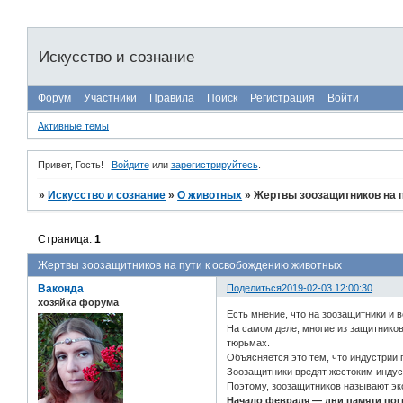
Искусство и сознание
Форум
Участники
Правила
Поиск
Регистрация
Войти
Активные темы
Привет, Гость!
Войдите
или
зарегистрируйтесь
.
»
Искусство и сознание
»
О животных
»
Жертвы зоозащитников на 
Страница:
1
Жертвы зоозащитников на пути к освобождению животных
Ваконда
Поделиться
2019-02-03 12:00:30
хозяйка форума
Есть мнение, что на зоозащитники и 
На самом деле, многие из защитников
тюрьмах.
Объясняется это тем, что индустрии 
Зоозащитники вредят жестоким индус
Поэтому, зоозащитников называют э
Начало февраля — дни памяти пог