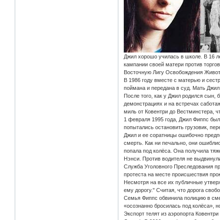
Джил хорошо училась в школе. В 16 ле
кампании своей матери против торгов
Восточную Лигу Освобождения Животн
В 1986 году вместе с матерью и сест
поймана и передана в суд. Мать Джил
После того, как у Джил родился сын,
демонстрациях и на встречах саботаж
миль от Ковентри до Вестминстера, ч
1 февраля 1995 года, Джил Фиппс был
попытались остановить грузовик, пер
Джил и ее соратницы ошибочно предпо
смерть. Как ни печально, они ошибли
попала под колёса. Она получила тяж
Нэнси. Против водителя не выдвинули
Служба Уголовного Преследования пр
протеста на месте происшествия прок
Несмотря на все их публичные утвер
ему дорогу." Считая, что дорога своб
Семья Фиппс обвинила полицию в смер
«осознанно бросилась под колёса», но
Экспорт телят из аэропорта Ковентри