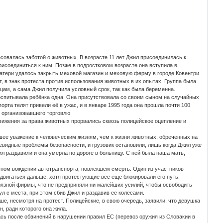
есовалась заботой о животных. В возрасте 11 лет Джил присоединилась к
рисоединиться к ним. Позже в подростковом возрасте она вступила в
тери удалось закрыть меховой магазин и меховую ферму в городе Ковентри.
т, в знак протеста против использования животных в их опытах. Группа была
цам, а сама Джил получила условный срок, так как была беременна.
воспитывала ребёнка одна. Она присутствовала со своим сыном на случайных
рта телят привели её в ужас, и в январе 1995 года она прошла почти 100
 организовавшего торговлю.
движения за права животных прорвались сквозь полицейское оцепление и
ьшее уважение к человеческим жизням, чем к жизни животных, обреченных на
евидные проблемы безопасности, и грузовик остановили, лишь когда Джил уже
л раздавили и она умерла по дороге в больницу. С ней была наша мать,
сном вождении автотранспорта, повлекшем смерть. Один из участников
 двигаться дальше, хотя протестующие все еще блокировали его путь.
рязной фирмы, что не предприняли ни малейших усилий, чтобы освободить
нул с места, при этом сбив Джил и раздавив ее колесами.
е, несмотря на протест. Полицейские, в свою очередь, заявили, что девушка
, ради которого она жила.
ась после обвинений в нарушении правил ЕС (перевоз оружия из Словакии в