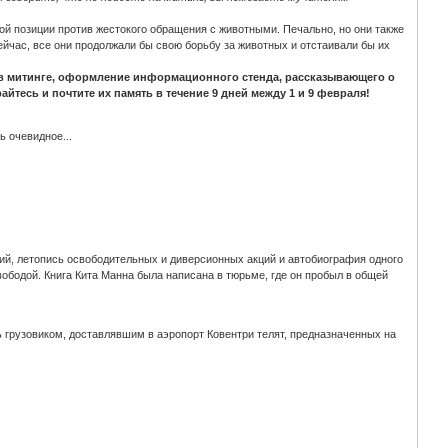
ой позиции против жестокого обращения с животными. Печально, но они также
ейчас, все они продолжали бы свою борьбу за животных и отстаивали бы их
тие в митинге, оформление информационного стенда, рассказывающего о
тесь и почтите их память в течение 9 дней между 1 и 9 февраля!
 очевидное...
й, летопись освободительных и диверсионных акций и автобиография одного
свободой. Книга Кита Манна была написана в тюрьме, где он пробыл в общей
 грузовиком, доставлявшим в аэропорт Ковентри телят, предназначенных на