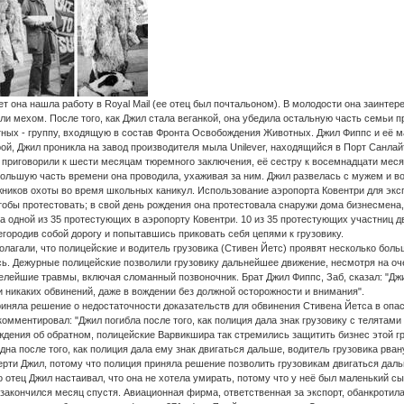
т она нашла работу в Royal Mail (ее отец был почтальоном). В молодости она заинтер
ли мехом. После того, как Джил стала веганкой, она убедила остальную часть семьи п
ых - группу, входящую в состав Фронта Освобождения Животных. Джил Фиппс и её ма
рой, Джил проникла на завод производителя мыла Unilever, находящийся в Порт Санлай
 приговорили к шести месяцам тюремного заключения, её сестру к восемнадцати меся
 большую часть времени она проводила, ухаживая за ним. Джил развелась с мужем и 
ников охоты во время школьных каникул. Использование аэропорта Ковентри для экспо
тобы протестовать; в свой день рождения она протестовала снаружи дома бизнесмена,
а одной из 35 протестующих в аэропорту Ковентри. 10 из 35 протестующих участниц 
егородив собой дорогу и попытавшись приковать себя цепями к грузовику.
лагали, что полицейские и водитель грузовика (Стивен Йетс) проявят несколько бол
сь. Дежурные полицейские позволили грузовику дальнейшее движение, несмотря на оч
елейшие травмы, включая сломанный позвоночник. Брат Джил Фиппс, Заб, сказал: "Джи
 никаких обвинений, даже в вождении без должной осторожности и внимания".
иняла решение о недостаточности доказательств для обвинения Стивена Йетса в опа
омментировал: "Джил погибла после того, как полиция дала знак грузовику с телятами
ждения об обратном, полицейские Варвикшира так стремились защитить бизнес этой г
одна после того, как полиция дала ему знак двигаться дальше, водитель грузовика рва
ти Джил, потому что полиция приняла решение позволить грузовикам двигаться дальш
 отец Джил настаивал, что она не хотела умирать, потому что у неё был маленький сын
 закончился месяц спустя. Авиационная фирма, ответственная за экспорт, обанкротил