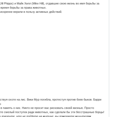
 Phipps) и Майк Хилл (Mike Hill), отдавшие свою жизнь во имя борьбы за
о время борьбы за права животных.
искренне верили в пользу активных действий.
тствуя охоте на лис. Вики Мур погибла, протестуя против боев быков. Барри
у.
 память о них. Никто не просит вас рисковать своей жизнью. Просто
те смелый поступок ради животных, как сделали бы эти бесстрашные борцы!
вы говорите, что не пойдете на митинг, вы помогаете мучителям