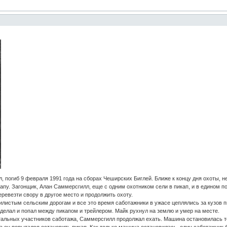
, погиб 9 февраля 1991 года на сборах Чеширских Биглей. Ближе к концу дня охоты, н
апу. Загонщик, Алан Саммерсгилл, еще с одним охотником сели в пикап, и в едином п
ревезти свору в другое место и продолжить охоту.
листым сельским дорогам и все это время саботажники в ужасе цеплялись за кузов пик
 сделал и попал между пикапом и трейлером. Майк рухнул на землю и умер на месте.
альных участников саботажа, Саммерсгилл продолжал ехать. Машина остановилась тол