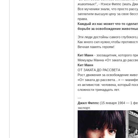
животных!"
, - Нэнси Фиппс (мать Джи
Все мученики знали, что просто расс
заплатили высшую цену за свое бесст
права.
Каждый из нас может что-то сдела
борьбе за освобождение животных 
Эти люди достойны самого глубокого,
Как много сил нужно,чтобы противост
Вечная память героям!
Кит Манн
- зоозащитник, которого пр
Мемуары Манна «От заката до рассвет
Кит Манн
ОТ ЗАКАТА ДО РАССВЕТА
Рост движения за освобождение живо
«От заката до рассвета…» — манифес
из активистов: человека, который пос
сложности тринадцать лет.
---
Джил Фиппс
(15 января 1964 — 1 фе
экспорт.