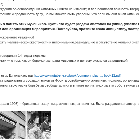
л).
уждения об освобождении животных ничего не изменят, и все понимали важность тверд
рашие и преданность делу, но вы можете быть уверены, что если бы они были живы с
ть в память этих мучеников. Пусть это будет раздача листовок на улице, учас
или организация мероприятия. Пожалуйста, проявите свою инициативу, постарай
искреннего уважения!
оять человеческой жестокости и непониманию,равнодушию и отсутствию желания знать
иговорили к 14 годам тюрьмы.
а» — о том, как он боролся за права животных и почему оказался за решеткой.
тных. Взгляд изнутри
http://www.notabene.ru/book/common_plac … book12.pdf
т радикальных зоозащитников из Фронта освобождения животных и схожих организаци
вятил свою жизнь борьбе за свободу других и в итоге поплатился за это собственной 
враля 1995) – британская защитница животных, активистка. Была раздавлена насмерть