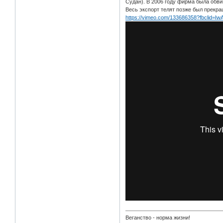
Судан). В 2006 году фирма была обвин
Весь экспорт телят позже был прекращ
https://vimeo.com/133686358?fbclid=
Веганство - норма жизни!