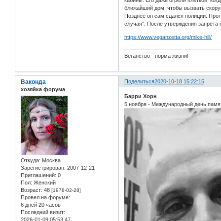
кабины. Его даже огрели плеткой, ко
ближайший дом, чтобы вызвать скору
Позднее он сам сдался полиции. Прот
случая". После утверждения запрета 
https://www.veganzetta.org/mike-hill/
Веганство - норма жизни!
Ваконда
Поделиться
2020-10-18 15:22:15
хозяйка форума
Барри Хорн
5 ноября - Международный день памя
Откуда:
Москва
Зарегистрирован
: 2007-12-21
Приглашений:
0
Пол:
Женский
Возраст:
48
[1978-02-28]
Провел на форуме:
6 дней 20 часов
Последний визит:
2026-01-09 05:53:47