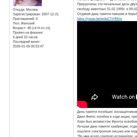
Приурочены эти печальные даты двум 
свободу животных 01.02.1995г. и 09.0
Откуда:
Москва
Отдавая дань памяти павшим в борьбе
Зарегистрирован
: 2007-12-21
Приглашений:
0
https://youtu.be/qmbCTtYElUo
Пол:
Женский
Возраст:
48
[1978-02-28]
Провел на форуме:
6 дней 20 часов
Последний визит:
2026-01-09 05:53:47
День памяти погибших зоозащитников
Джил Фиппс погибла в ходе акции, при
Хорн был активистом Фронта освобож
Лучшая дань памяти храбрецам, отдав
пошлите электронное письмо или под
"Во имя всего святого вставайте, 