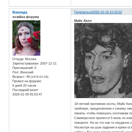
Ваконда
Поделиться
2020-10-18 15:20:02
хозяйка форума
Майк Хилл
Откуда:
Москва
Зарегистрирован
: 2007-12-21
Приглашений:
0
Пол:
Женский
Возраст:
48
[1978-02-28]
Провел на форуме:
6 дней 20 часов
Последний визит:
2026-01-09 05:53:47
18-летний противник охоты, Майк Хилл
трейлере, прицепленном к синему пик
пикапа, чтобы помешать охотникам пе
Саммерсгилл пронесся 5 миль по изви
повороте. Но он это как-то неудачно
Несмотря на шум падения и крики ост