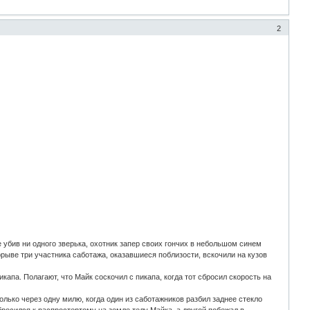
2
е убив ни одного зверька, охотник запер своих гончих в небольшом синем
орыве три участника саботажа, оказавшиеся поблизости, вскочили на кузов
апа. Полагают, что Майк соскочил с пикапа, когда тот сбросил скорость на
ько через одну милю, когда один из саботажников разбил заднее стекло