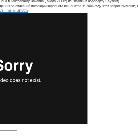
ена в контрабанде кокаина ( около 271 кг) из Ямайки в аэропорту Саутенд.
ен из-за опасений инфекции коровьего бешенства. В 2006 году этот запрет был снят, 
IwAR … kL-KLJDVGk