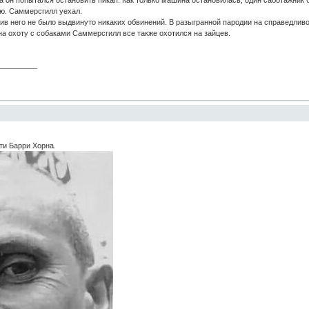
гда он попытался остановить пикап. Как только машина остановилась, один саботажник 
ю. Саммерсгилл уехал.
ив него не было выдвинуто никаких обвинений. В разыгранной пародии на справедливо
на охоту с собаками Саммерсгилл все также охотился на зайцев.
ти Барри Хорна.