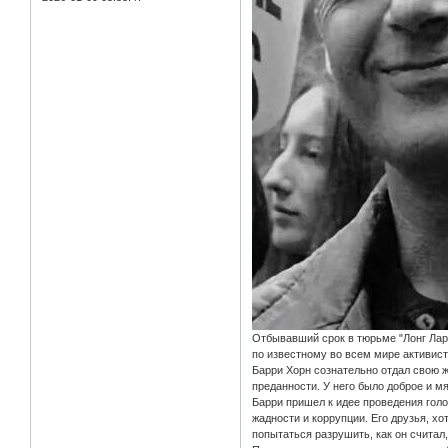
Отбывавший срок в тюрьме "Лонг Ларти
по известному во всем мире активис
Барри Хорн сознательно отдал свою ж
преданности. У него было доброе и м
Барри пришел к идее проведения голо
жадности и коррупции. Его друзья, хо
попытаться разрушить, как он считал