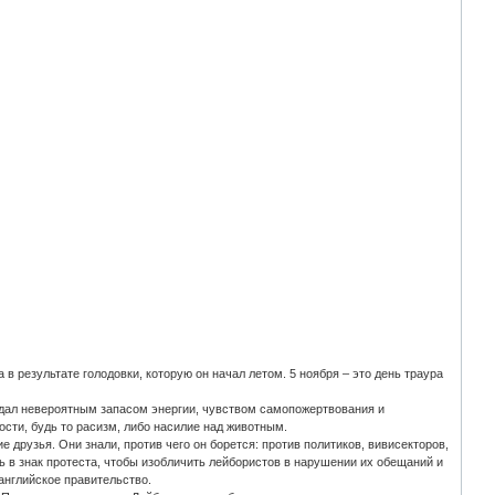
 в результате голодовки, которую он начал летом. 5 ноября – это день траура
ладал невероятным запасом энергии, чувством самопожертвования и
ости, будь то расизм, либо насилие над животным.
друзья. Они знали, против чего он борется: против политиков, вивисекторов,
ать в знак протеста, чтобы изобличить лейбористов в нарушении их обещаний и
английское правительство.