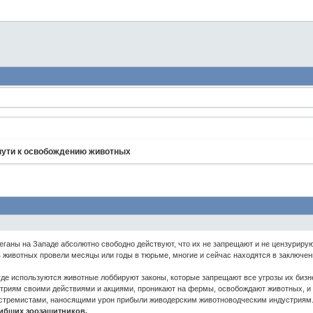
пути к освобождению животных
веганы на Западе абсолютно свободно действуют, что их не запрещают и не цензурирую
 животных провели месяцы или годы в тюрьме, многие и сейчас находятся в заключении
где используются животные лоббируют законы, которые запрещают все угрозы их бизн
триям своими действиями и акциями, проникают на фермы, освобождают животных, и
кстремистами, наносящими урон прибыли живодерским животноводческим индустриям.
ибших зоозащитников.