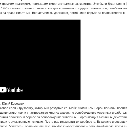
громким трагедиям, повлекшим смерти отважных активистов. Это были Джил Фиппс (Jill
2.1991г. соответственно. Также в эти дни вспоминают и других активистов, погибших в
 за права животных. Все активисты движения, погибшие в борьбе за права животных, 
. Юрий Корецких
ковав себя к грузовику, который и раздавил ее. Майк Хилл и Том Ворби погибли, препя
дения животных и участвовал во многих акциях по освобождению животных и саботаж
шим свои жизни борьбе за освобождение животных, - организация активных действий в
пишите электронную петицию. Пусть вас вдохновит их храбрость. Выходите и соверши
идите, боритесь, остановите это, мы должны остановить это. Каждый раз, когда 