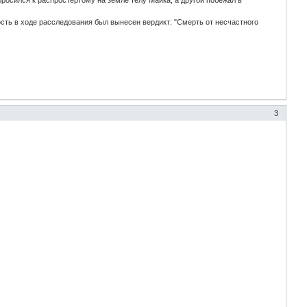
бросился к распростертому на земле телу Майка, а другой побежал в
сть в ходе расследования был вынесен вердикт: "Смерть от несчастного
3