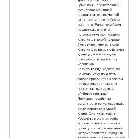
транспортных нужд.
Гуманизм – единственный
путь спасения нашей
планеты от экологической
катастрофы, и истребления
животных. Если люди будут
продолжать охотится,
потомки не увидят никаких
животных в дикой природе.
Уже сейчас, многих видов
животных остались считаные
единицы, и масса видов
вымерло от истребления
человеком.
Если то-то ещё ходит в лес
на охоту, хочу пожелать
скорее приобщится к благам
цивилизованного мира, и
прекратить варварское
убийство животных.
Поскорее перейти на
веганство, и не использовать
никак животных в своей
жизни. Охотники, коих в
России всего 3 миллиона
должны понимать, что не в
праве уничтожать животных,
которые являются народным