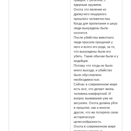
пращей, с рогаткой, с
ядерным оружием.
Охота это явление из
дремучего пещерного
прошлого человечества.
Когда для пропитания и шкур
люди вынуждены были
охотится.
После убийства животного
люди просили прощения у
него и всего его рода, за то,
что вынуждены были его
убить. Такие обычаи были и у
индейцев.
Потому что тогда не было
иного выхода, и убийство
было обусловлено
необходимостью.
Сейчас в современном мире
есть все, что делает жизнь
человека комфортной. И
вопрос выживания уже не
актуален. Охота должна уйти
в прошлое, как и многое
другое, что же потеряло свою
историческую
целесообразность.
Охота в современном мире