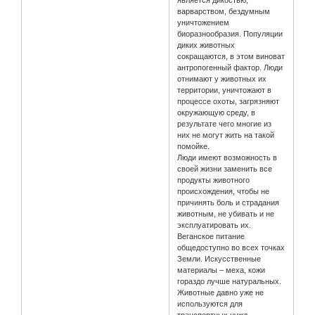
является дикостью,
варварством, бездумным
уничтожением
биоразнообразия. Популяции
диких животных
сокращаются, в этом виноват
антропогенный фактор. Люди
отнимают у животных их
территории, уничтожают в
процессе охоты, загрязняют
окружающую среду, в
результате чего многие из
них не могут жить на такой
помойке.
Люди имеют возможность в
своей жизни заменить все
продукты животного
происхождения, чтобы не
причинять боль и страдания
животным, не убивать и не
эксплуатировать их.
Веганское питание
общедоступно во всех точках
Земли. Искусственные
материалы – меха, кожи
гораздо лучше натуральных.
Животные давно уже не
используются для