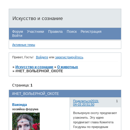
Искусство и сознание
Форум
Участники
Правила
Поиск
Регистрация
Войти
Активные темы
Привет, Гость!
Войдите
или
зарегистрируйтесь
.
»
Искусство и сознание
»
О животных
»
#НЕТ_ВОЛЬЕРНОЙ_ОХОТЕ
Страница:
1
#НЕТ_ВОЛЬЕРНОЙ_ОХОТЕ
Поделиться
2019-
1
Ваконда
04-03 20:51:50
хозяйка форума
Вольерную охоту предлагают
узаконить. Эту идею
продвигает глава Комитета
Госдумы по природным