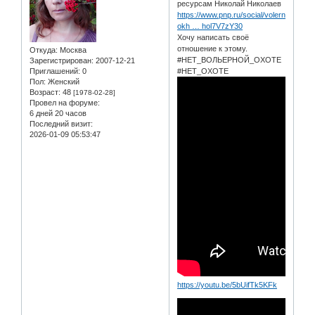
ресурсам Николай Николаев
https://www.pnp.ru/social/volernuyu-
okh … hol7V7zY30
Хочу написать своё
отношение к этому.
Откуда:
Москва
#НЕТ_ВОЛЬЕРНОЙ_ОХОТЕ
Зарегистрирован
: 2007-12-21
Приглашений:
0
#НЕТ_ОХОТЕ
Пол:
Женский
Возраст:
48
[1978-02-28]
Провел на форуме:
6 дней 20 часов
Последний визит:
2026-01-09 05:53:47
https://youtu.be/5bUifTk5KFk