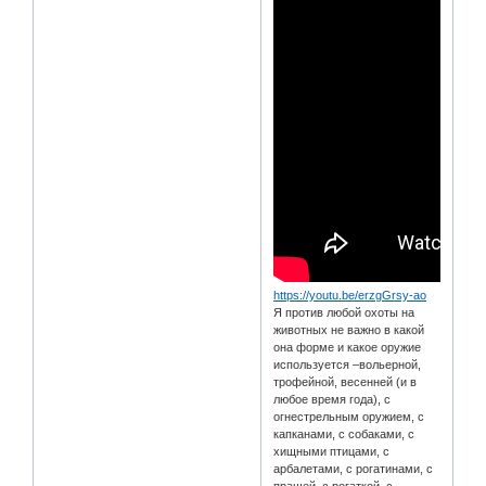
https://youtu.be/erzgGrsy-ao
Я против любой охоты на
животных не важно в какой
она форме и какое оружие
используется –вольерной,
трофейной, весенней (и в
любое время года), с
огнестрельным оружием, с
капканами, с собаками, с
хищными птицами, с
арбалетами, с рогатинами, с