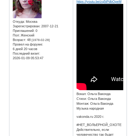
https://youtu.be/zq5tPdbOpeM
Откуда:
Москва
Зарегистрирован
: 2007-12-21
Приглашений:
0
Пол:
Женский
Возраст:
48
[1978-02-28]
Провел на форуме:
6 дней 20 часов
Последний визит:
2026-01-09 05:53:47
Вокал: Ольга Ваконда
Стихи: Ольга Ваконда
Монтаж: Ольга Ваконда
Музыка народная
vakonda.ru 2020 г.
#НЕТ_ВОЛЬЕРНОЙ_ОХОТЕ
Действительно, если
человечество так будет