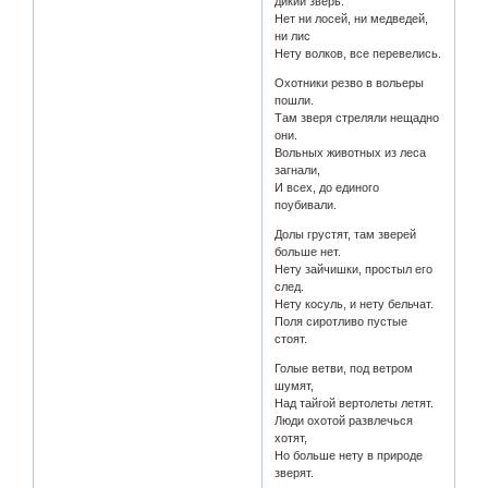
дикий зверь.
Нет ни лосей, ни медведей,
ни лис
Нету волков, все перевелись.
Охотники резво в вольеры
пошли.
Там зверя стреляли нещадно
они.
Вольных животных из леса
загнали,
И всех, до единого
поубивали.
Долы грустят, там зверей
больше нет.
Нету зайчишки, простыл его
след.
Нету косуль, и нету бельчат.
Поля сиротливо пустые
стоят.
Голые ветви, под ветром
шумят,
Над тайгой вертолеты летят.
Люди охотой развлечься
хотят,
Но больше нету в природе
зверят.