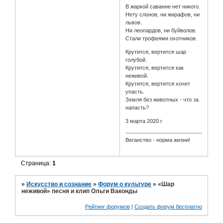
В жаркой саванне нет никого.
Нету слонов, ни жирафов, ни
львов.
Ни леопардов, ни буйволов.
Стали трофеями охотников.
Крутится, вертится шар
голубой.
Крутится, вертится как
неживой.
Крутится, вертится хочет
упасть.
Земля без животных - что за
напасть?
3 марта 2020 г
Веганство - норма жизни!
Страница:
1
»
Искусство и сознание
»
Форум о культуре
»
«Шар
неживой» песня и клип Ольги Ваконды
Рейтинг форумов
|
Создать форум бесплатно