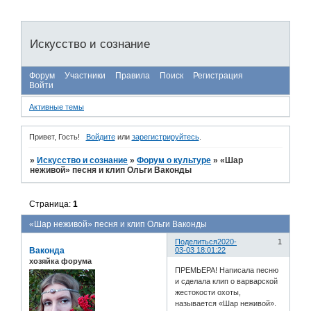
Искусство и сознание
Форум
Участники
Правила
Поиск
Регистрация
Войти
Активные темы
Привет, Гость!
Войдите
или
зарегистрируйтесь
.
»
Искусство и сознание
»
Форум о культуре
»
«Шар
неживой» песня и клип Ольги Ваконды
Страница:
1
«Шар неживой» песня и клип Ольги Ваконды
Поделиться
2020-
1
Ваконда
03-03 18:01:22
хозяйка форума
ПРЕМЬЕРА! Написала песню
и сделала клип о варварской
жестокости охоты,
называется «Шар неживой».