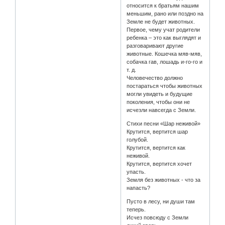
относится к братьям нашим
меньшим, рано или поздно на
Земле не будет животных.
Первое, чему учат родители
ребенка – это как выглядят и
разговаривают другие
животные. Кошечка мяв-мяв,
собачка гав, лошадь и-го-го и
т. д.
Человечество должно
постараться чтобы животных
могли увидеть и будущие
поколения, чтобы они не
исчезли навсегда с Земли.
Стихи песни «Шар неживой»
Крутится, вертится шар
голубой.
Крутится, вертится как
неживой.
Крутится, вертится хочет
упасть.
Земля без животных - что за
напасть?
Пусто в лесу, ни души там
теперь.
Исчез повсюду с Земли