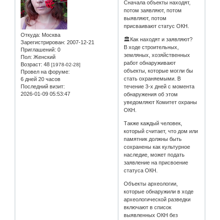
Сначала объекты находят,
потом заявляют, потом
выявляют, потом
присваивают статус ОКН.
Откуда:
Москва
🏛Как находят и заявляют?
Зарегистрирован
: 2007-12-21
В ходе строительных,
Приглашений:
0
земляных, хозяйственных
Пол:
Женский
работ обнаруживают
Возраст:
48
[1978-02-28]
объекты, которые могли бы
Провел на форуме:
стать охраняемыми. В
6 дней 20 часов
Последний визит:
течение 3-х дней с момента
2026-01-09 05:53:47
обнаружения об этом
уведомляют Комитет охраны
ОКН.
Также каждый человек,
который считает, что дом или
памятник должны быть
сохранены как культурное
наследие, может подать
заявление на присвоение
статуса ОКН.
Объекты археологии,
которые обнаружили в ходе
археологической разведки
включают в список
выявленных ОКН без