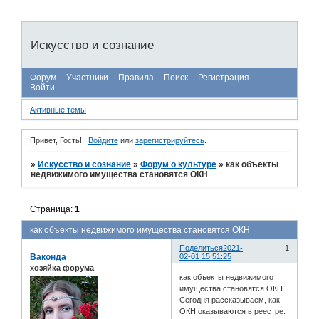
Искусство и сознание
Форум
Участники
Правила
Поиск
Регистрация
Войти
Активные темы
Привет, Гость!
Войдите
или
зарегистрируйтесь
.
»
Искусство и сознание
»
Форум о культуре
»
как объекты
недвижимого имущества становятся ОКН
Страница:
1
как объекты недвижимого имущества становятся ОКН
Поделиться
2021-
1
Ваконда
02-01 15:51:25
хозяйка форума
как объекты недвижимого
имущества становятся ОКН
Сегодня рассказываем, как
ОКН оказываются в реестре.