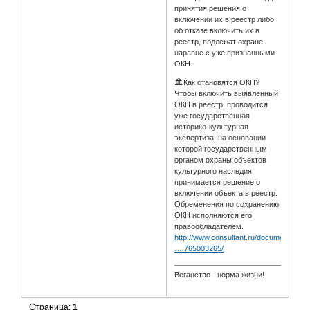
принятия решения о
включении их в реестр либо
об отказе включить их в
реестр, подлежат охране
наравне с уже признанными
ОКН.
🏛Как становятся ОКН?
Чтобы включить выявленный
ОКН в реестр, проводится
уже государственная
историко-культурная
экспертиза, на основании
которой государственным
органом охраны объектов
культурного наследия
принимается решение о
включении объекта в реестр.
Обременения по сохранению
ОКН исполняются его
правообладателем.
http://www.consultant.ru/document/cons
… 765003265/
Веганство - норма жизни!
Страница:
1