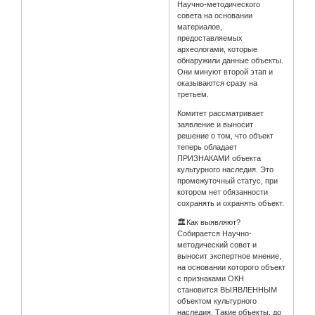
Научно-методического
совета на основании
материалов,
предоставляемых
археологами, которые
обнаружили данные объекты.
Они минуют второй этап и
оказываются сразу на
третьем.
Комитет рассматривает
заявление и выносит
решение о том, что объект
теперь обладает
ПРИЗНАКАМИ объекта
культурного наследия. Это
промежуточный статус, при
котором нет обязанности
сохранять и охранять объект.
🏛Как выявляют?
Собирается Научно-
методический совет и
выносит экспертное мнение,
на основании которого объект
с признаками ОКН
становится ВЫЯВЛЕННЫМ
объектом культурного
наследия. Такие объекты, до