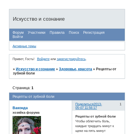
Искусство и сознание
Форум
Участники
Правила
Поиск
Регистрация
Войти
Активные темы
Привет, Гость!
Войдите
или
зарегистрируйтесь
.
»
Искусство и сознание
»
Здоровье, красота
»
Рецепты от
зубной боли
Страница:
1
Рецепты от зубной боли
Поделиться
2013-
1
Ваконда
05-07 11:56:17
хозяйка форума
Рецепты от зубной боли
Чтобы облегчить боль,
каждые тридцать минут к
щеке на пять минут