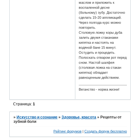
маслом и приложить к
воспаленной десне
(больному) зубу. Достаточно
сделать 15-20 аппликаций.
Через полгода курс можно
повторить.
Столовую ложку коры дуба
залить двумя стаканами
кипятка и настоять на
водяной бане 15 минут.
Остудить и процедить.
Полоскать отваром рот перед
сном. Настой шалфея
(столовая ложка на стакан
кипятка) обладает
равноценным действием.
Веганство - норма жизни!
Страница:
1
»
Искусство и сознание
»
Здоровье, красота
»
Рецепты от
зубной боли
Рейтинг форумов
|
Создать форум бесплатно