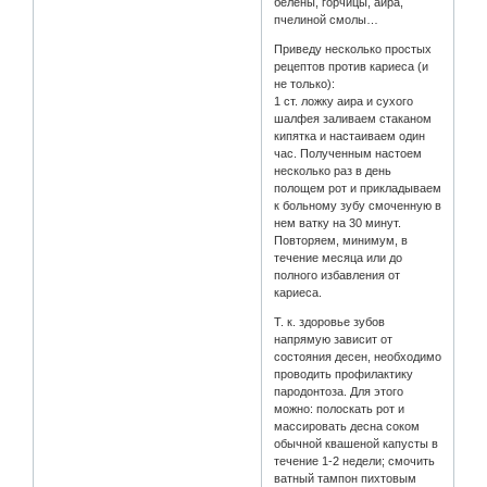
белены, горчицы, аира,
пчелиной смолы…
Приведу несколько простых
рецептов против кариеса (и
не только):
1 ст. ложку аира и сухого
шалфея заливаем стаканом
кипятка и настаиваем один
час. Полученным настоем
несколько раз в день
полощем рот и прикладываем
к больному зубу смоченную в
нем ватку на 30 минут.
Повторяем, минимум, в
течение месяца или до
полного избавления от
кариеса.
Т. к. здоровье зубов
напрямую зависит от
состояния десен, необходимо
проводить профилактику
пародонтоза. Для этого
можно: полоскать рот и
массировать десна соком
обычной квашеной капусты в
течение 1-2 недели; cмочить
ватный тампон пихтовым