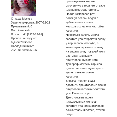
прикладывают марлю,
смоченную в горячем отваре
или настое золотого уса.
После компресса рот
полощут теплой водой с
Откуда:
Москва
добавлением соли и
Зарегистрирован
: 2007-12-21
Приглашений:
0
нескольких капель настойки
Пол:
Женский
каллизии.
Возраст:
48
[1978-02-28]
Несколько капель масла
Провел на форуме:
золотого уса втирают в десну
6 дней 20 часов
у корня больного зуба, а
Последний визит:
затем прикладывают к нему
2026-01-09 05:53:47
на десять минут свежий лист
растения или пасту,
приготовленную из него.
Для профилактики кариеса
нужно раз в месяц натирать
десны свежим соком
каллизии.
В стакан теплой воды
добавить две столовые ложки
спиртовой настойки золотого
уса. Полоскать рот
Две столовые ложки
измельченных листьев
золотого уса, одна столовая
ложка травы шалфея, стакан
воды.