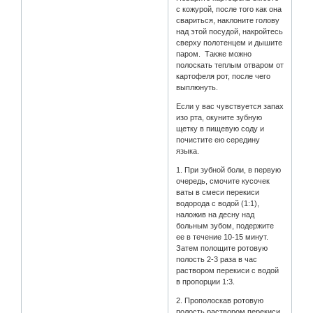
с кожурой, после того как она
свариться, наклоните голову
над этой посудой, накройтесь
сверху полотенцем и дышите
паром. Также можно
полоскать теплым отваром от
картофеля рот, после чего
выплюнуть.
Если у вас чувствуется запах
изо рта, окуните зубную
щетку в пищевую соду и
почистите ею середину
языка.
1. При зубной боли, в первую
очередь, смочите кусочек
ваты в смеси перекиси
водорода с водой (1:1),
наложив на десну над
больным зубом, подержите
ее в течение 10-15 минут.
Затем полощите ротовую
полость 2-3 раза в час
раствором перекиси с водой
в пропорции 1:3.
2. Прополоскав ротовую
полость раствором перекиси