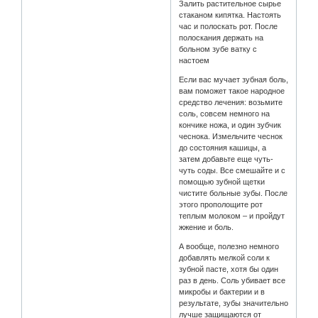
Залить растительное сырье
стаканом кипятка. Настоять
час и полоскать рот. После
полоскания держать на
больном зубе ватку с
настоем
Если вас мучает зубная боль,
вам поможет такое народное
средство лечения: возьмите
соль, совсем немного на
кончике ножа, и один зубчик
чеснока. Измельчите чеснок
до состояния кашицы, а
затем добавьте еще чуть-
чуть соды. Все смешайте и с
помощью зубной щетки
чистите больные зубы. После
этого прополощите рот
теплым молоком – и пройдут
жжение и боль.
А вообще, полезно немного
добавлять мелкой соли к
зубной пасте, хотя бы один
раз в день. Соль убивает все
микробы и бактерии и в
результате, зубы значительно
лучше защищаются от