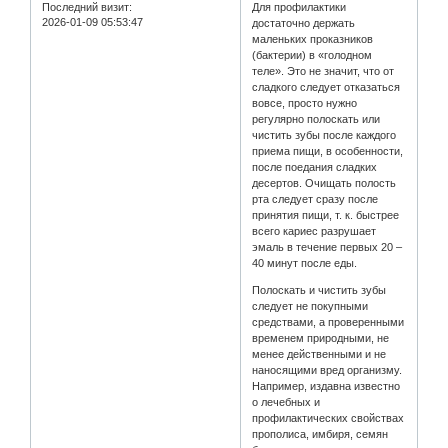
Последний визит:
Для профилактики
2026-01-09 05:53:47
достаточно держать
маленьких проказников
(бактерии) в «голодном
теле». Это не значит, что от
сладкого следует отказаться
вовсе, просто нужно
регулярно полоскать или
чистить зубы после каждого
приема пищи, в особенности,
после поедания сладких
десертов. Очищать полость
рта следует сразу после
принятия пищи, т. к. быстрее
всего кариес разрушает
эмаль в течение первых 20 –
40 минут после еды.
Полоскать и чистить зубы
следует не покупными
средствами, а проверенными
временем природными, не
менее действенными и не
наносящими вред организму.
Например, издавна известно
о лечебных и
профилактических свойствах
прополиса, имбиря, семян