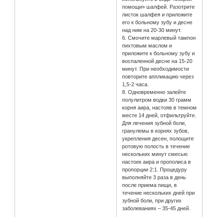
помощи» шалфей. Разотрите
листок шалфея и приложите
его к больному зубу и десне
над ним на 20-30 минут.
6. Смочите марлевый тампон
пихтовым маслом и
приложите к больному зубу и
воспаленной десне на 15-20
минут. При необходимости
повторите аппликацию через
1,5-2 часа.
8. Одновременно залейте
полулитром водки 30 грамм
корня аира, настояв в темном
месте 14 дней, отфильтруйте.
Для лечения зубной боли,
гранулемы в корнях зубов,
укрепления десен, полощите
ротовую полость в течение
нескольких минут смесью
настоек аира и прополиса в
пропорции 2:1. Процедуру
выполняйте 3 раза в день
после приема пищи, в
течение нескольких дней при
зубной боли, при других
заболеваниях – 35-45 дней.