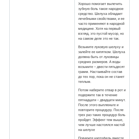
Хорошо помогает вылечить
зубную боль такое народное
средство. Шелуха обладает
лечебными свойствами, и ее
часто применяют в народной
медицине. Хотя на первый
взгляд, это пустой мусор, но
на самом деле это не так.
Возьмите луковую шелуху и
залейте ее кипятком. Шелуха
должна быть от луковицы
средних размеров. А воды
возьмите – двести пятьдесят
грамм. Настаивайте состав
до тех пор, пока он не станет
теплым.
Потом наберите отвар в рот и
подержите так в течение
пятнадцати – двадцати минут.
После этого выплюньте и
повторите процедуру. После
трех раз таких процедур боль
пройдет. Эффект тем выше,
чем лучше настоялся настой
на шелухе
Поварите картофель вместе