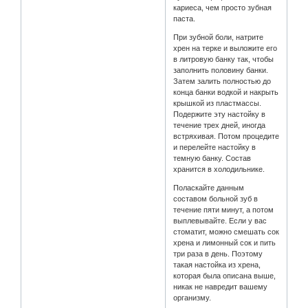
кариеса, чем просто зубная
паста.
При зубной боли, натрите
хрен на терке и выложите его
в литровую банку так, чтобы
заполнить половину банки.
Затем залить полностью до
конца банки водкой и накрыть
крышкой из пластмассы.
Подержите эту настойку в
течение трех дней, иногда
встряхивая. Потом процедите
и перелейте настойку в
темную банку. Состав
хранится в холодильнике.
Поласкайте данным
составом больной зуб в
течение пяти минут, а потом
выплевывайте. Если у вас
стоматит, можно смешать сок
хрена и лимонный сок и пить
три раза в день. Поэтому
такая настойка из хрена,
которая была описана выше,
никак не навредит вашему
организму.