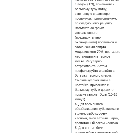
с водой (1:3), приложите к
больному зубу ватку,
смоченную в растворе
прополиса, приготовленную
по следующему рецепту.
Возьмите 30 грамм
измельченного
(предварительно
охлажденного) прополиса и,
залив 200 мл спирта
медицинского 70%, поставьте
настаиваться в темное
место. Регулярно
встряхивайте. Затем
профильтруйте и слейте в
бутылку темного стекла.
Смочив кусочек ваты в
настойке, приложите к
больному зубу и держите,
пока не стихнет боль (10-15
минут).
4. Для временного
обезболивания зуба вложите
в дупло либо кусочек
чеснока, либо ватный шарик,
пропитанный соком чеснока.
5. Для снятия боли
используйте в виде «скорой