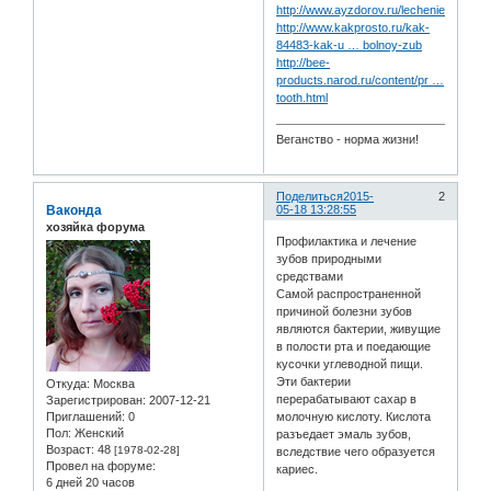
http://www.ayzdorov.ru/lechenie_zybov_
http://www.kakprosto.ru/kak-
84483-kak-u … bolnoy-zub
http://bee-
products.narod.ru/content/pr …
tooth.html
Веганство - норма жизни!
Поделиться
2015-
2
Ваконда
05-18 13:28:55
хозяйка форума
Профилактика и лечение
зубов природными
средствами
Самой распространенной
причиной болезни зубов
являются бактерии, живущие
в полости рта и поедающие
кусочки углеводной пищи.
Эти бактерии
Откуда:
Москва
перерабатывают сахар в
Зарегистрирован
: 2007-12-21
Приглашений:
0
молочную кислоту. Кислота
Пол:
Женский
разъедает эмаль зубов,
Возраст:
48
[1978-02-28]
вследствие чего образуется
Провел на форуме:
кариес.
6 дней 20 часов