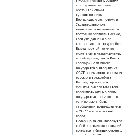
к России политику, обвиняя
её в тирании, хотя они
обязаны ей своим
существованием.
Всегда удивляло, почему в
Украине давно уже
независимой националисты
постоянно обвиняли Россию,
хотя уже давно не в её
составе, дошло это до войны.
Вывод простой - если не
можете быть независимыми,
и свободными, зачем Вам эта
свобода? Если многие
государства вышедшие из
СССР занимаются геноцидом
русских и враждебны к
России, героизируют
фашизм, вместо того чтобы
налаживать жизнь в своих
государствах. Логично, что
если не умеют быть
свободными, возвращайтесь
в СССР, и нечего мучать
народ.
Подобные законы повлекут за
собой еще рад спецопераций
по возврату бывших союзных