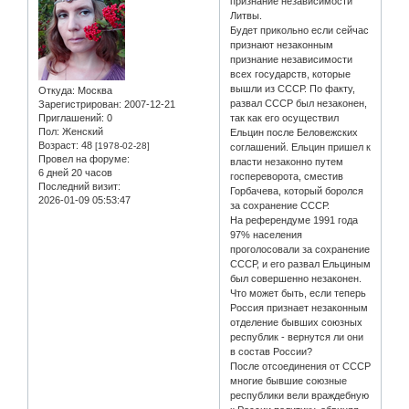
признание независимости
Литвы.
Будет прикольно если сейчас
признают незаконным
признание независимости
всех государств, которые
вышли из СССР. По факту,
Откуда:
Москва
развал СССР был незаконен,
Зарегистрирован
: 2007-12-21
Приглашений:
0
так как его осуществил
Пол:
Женский
Ельцин после Беловежских
Возраст:
48
[1978-02-28]
соглашений. Ельцин пришел к
Провел на форуме:
власти незаконно путем
6 дней 20 часов
госпереворота, сместив
Последний визит:
Горбачева, который боролся
2026-01-09 05:53:47
за сохранение СССР.
На референдуме 1991 года
97% населения
проголосовали за сохранение
СССР, и его развал Ельциным
был совершенно незаконен.
Что может быть, если теперь
Россия признает незаконным
отделение бывших союзных
республик - вернутся ли они
в состав России?
После отсоединения от СССР
многие бывшие союзные
республики вели враждебную