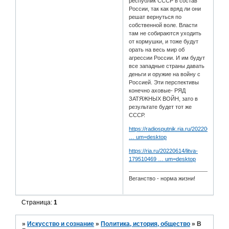
республик СССР в состав
России, так как вряд ли они
решат вернуться по
собственной воле. Власти
там не собираются уходить
от кормушки, и тоже будут
орать на весь мир об
агрессии России. И им будут
все западные страны давать
деньги и оружие на войну с
Россией. Эти перспективы
конечно аховые- РЯД
ЗАТЯЖНЫХ ВОЙН, зато в
результате будет тот же
СССР.
https://radiosputnik.ria.ru/20220614/ne
… um=desktop
https://ria.ru/20220614/litva-
179510469 … um=desktop
Веганство - норма жизни!
Страница:
1
»
Искусство и сознание
»
Политика, история, общество
»
В