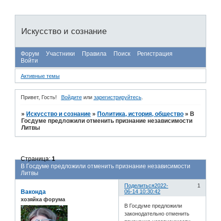
Искусство и сознание
Форум
Участники
Правила
Поиск
Регистрация
Войти
Активные темы
Привет, Гость!
Войдите
или
зарегистрируйтесь
.
»
Искусство и сознание
»
Политика, история, общество
»
В
Госдуме предложили отменить признание независимости
Литвы
Страница:
1
В Госдуме предложили отменить признание независимости
Литвы
Поделиться
2022-
1
Ваконда
06-14 10:30:42
хозяйка форума
В Госдуме предложили
законодательно отменить