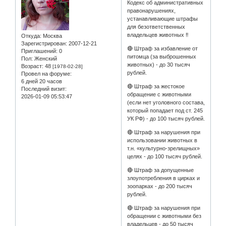
Кодекс об административных
правонарушениях,
устанавливающие штрафы
для безответственных
владельцев животных ‼
Откуда:
Москва
Зарегистрирован
: 2007-12-21
🔴 Штраф за избавление от
Приглашений:
0
питомца (за выброшенных
Пол:
Женский
животных) - до 30 тысяч
Возраст:
48
[1978-02-28]
рублей.
Провел на форуме:
6 дней 20 часов
🔴 Штраф за жестокое
Последний визит:
обращение с животными
2026-01-09 05:53:47
(если нет уголовного состава,
который попадает под ст. 245
УК РФ) - до 100 тысяч рублей.
🔴 Штраф за нарушения при
использовании животных в
т.н. «культурно-зрелищных»
целях - до 100 тысяч рублей.
🔴 Штраф за допущенные
злоупотребления в цирках и
зоопарках - до 200 тысяч
рублей.
🔴 Штраф за нарушения при
обращении с животными без
владельцев - до 50 тысяч