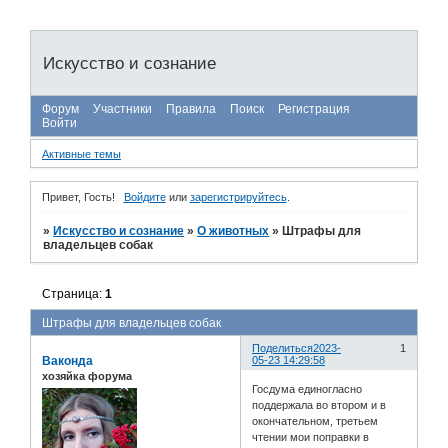
Искусство и сознание
Форум
Участники
Правила
Поиск
Регистрация
Войти
Активные темы
Привет, Гость!
Войдите
или
зарегистрируйтесь
.
»
Искусство и сознание
»
О животных
»
Штрафы для
владельцев собак
Страница:
1
Штрафы для владельцев собак
Поделиться
2023-
1
Ваконда
05-23 14:29:58
хозяйка форума
Госдума единогласно
поддержала во втором и в
окончательном, третьем
чтении мои поправки в