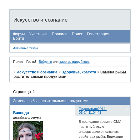
Искусство и сознание
Форум
Участники
Правила
Поиск
Регистрация
Войти
Активные темы
Привет, Гость!
Войдите
или
зарегистрируйтесь
.
»
Искусство и сознание
»
Здоровье, красота
»
Замена рыбы
растительными продуктами
Страница:
1
Замена рыбы растительными продуктами
Поделиться
2014-
1
Ваконда
01-24 11:04:41
хозяйка форума
В последнее время в СМИ
часто публикуют
информацию о полезных
свойствах рыбы. Внимание