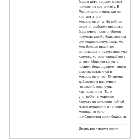
йода в детстве даже может
привести к кретинизму. В
России много мест, где не
хватает этого
микроэлемента. Но сейчас
решить проблему нехватки
йода очень просто. Можно
покупать хлеб с йодказеином
или иодированную соль. Но
мне больше нравится
использовать сухую морскую
капусту, которая продаётся в
аптеке. Морская капуста
помимо йода содержит много
важных витаминов и
микроэлементов. Её можно
добавлять в различные
готовые блюда: супы,
картошку и т.д. Если
употреблять морскую
капусту по половине чайной
ложке ежедневно в течение
месяца, то явно
прибавляется сил и бодрости.
Веганство - норма жизни!