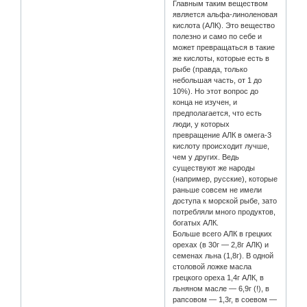
Главным таким веществом
является альфа-линоленовая
кислота (АЛК). Это вещество
полезно и само по себе и
может превращаться в такие
же кислоты, которые есть в
рыбе (правда, только
небольшая часть, от 1 до
10%). Но этот вопрос до
конца не изучен, и
предполагается, что есть
люди, у которых
превращение АЛК в омега-3
кислоту происходит лучше,
чем у других. Ведь
существуют же народы
(например, русские), которые
раньше совсем не имели
доступа к морской рыбе, зато
потребляли много продуктов,
богатых АЛК.
Больше всего АЛК в грецких
орехах (в 30г — 2,8г АЛК) и
семенах льна (1,8г). В одной
столовой ложке масла
грецкого ореха 1,4г АЛК, в
льняном масле — 6,9г (!), в
рапсовом — 1,3г, в соевом —