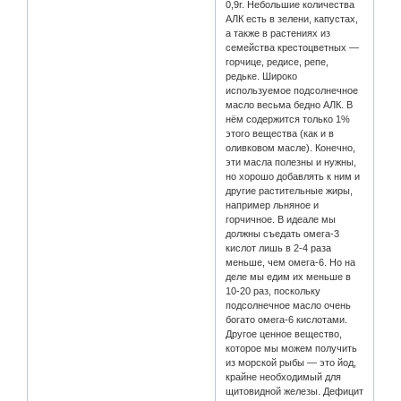
0,9г. Небольшие количества
АЛК есть в зелени, капустах,
а также в растениях из
семейства крестоцветных —
горчице, редисе, репе,
редьке. Широко
используемое подсолнечное
масло весьма бедно АЛК. В
нём содержится только 1%
этого вещества (как и в
оливковом масле). Конечно,
эти масла полезны и нужны,
но хорошо добавлять к ним и
другие растительные жиры,
например льняное и
горчичное. В идеале мы
должны съедать омега-3
кислот лишь в 2-4 раза
меньше, чем омега-6. Но на
деле мы едим их меньше в
10-20 раз, поскольку
подсолнечное масло очень
богато омега-6 кислотами.
Другое ценное вещество,
которое мы можем получить
из морской рыбы — это йод,
крайне необходимый для
щитовидной железы. Дефицит