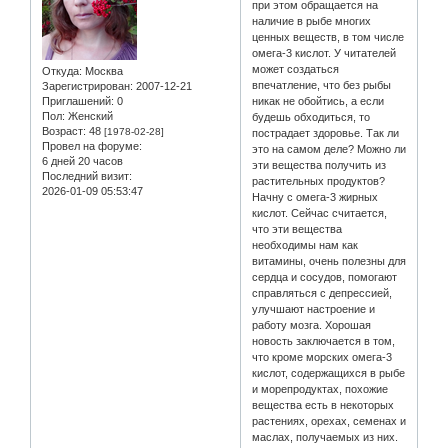
при этом обращается на
наличие в рыбе многих
ценных веществ, в том числе
омега-3 кислот. У читателей
может создаться
Откуда:
Москва
впечатление, что без рыбы
Зарегистрирован
: 2007-12-21
Приглашений:
0
никак не обойтись, а если
Пол:
Женский
будешь обходиться, то
Возраст:
48
[1978-02-28]
пострадает здоровье. Так ли
Провел на форуме:
это на самом деле? Можно ли
6 дней 20 часов
эти вещества получить из
Последний визит:
растительных продуктов?
2026-01-09 05:53:47
Начну с омега-3 жирных
кислот. Сейчас считается,
что эти вещества
необходимы нам как
витамины, очень полезны для
сердца и сосудов, помогают
справляться с депрессией,
улучшают настроение и
работу мозга. Хорошая
новость заключается в том,
что кроме морских омега-3
кислот, содержащихся в рыбе
и морепродуктах, похожие
вещества есть в некоторых
растениях, орехах, семенах и
маслах, получаемых из них.