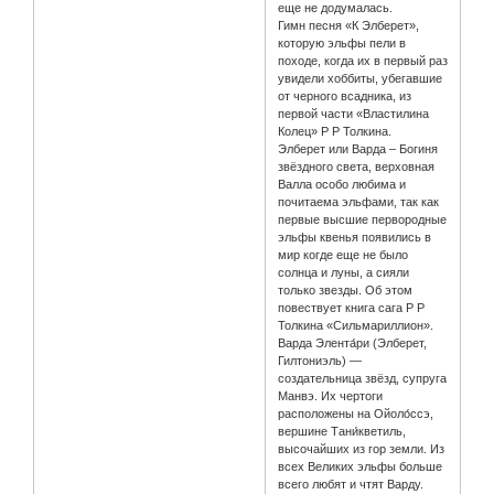
еще не додумалась.
Гимн песня «К Элберет»,
которую эльфы пели в
походе, когда их в первый раз
увидели хоббиты, убегавшие
от черного всадника, из
первой части «Властилина
Колец» Р Р Толкина.
Элберет или Варда – Богиня
звёздного света, верховная
Валла особо любима и
почитаема эльфами, так как
первые высшие первородные
эльфы квенья появились в
мир когде еще не было
солнца и луны, а сияли
только звезды. Об этом
повествует книга сага Р Р
Толкина «Сильмариллион».
Варда Элента́ри (Элберет,
Гилтониэль) —
создательница звёзд, супруга
Манвэ. Их чертоги
расположены на Ойоло́ссэ,
вершине Тани́кветиль,
высочайших из гор земли. Из
всех Великих эльфы больше
всего любят и чтят Варду.