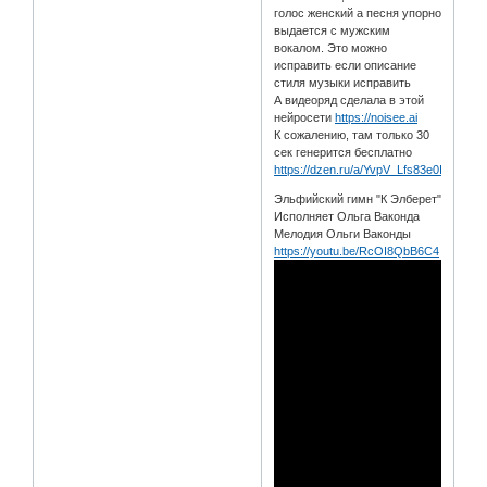
голос женский а песня упорно
выдается с мужским
вокалом. Это можно
исправить если описание
стиля музыки исправить
А видеоряд сделала в этой
нейросети
https://noisee.ai
К сожалению, там только 30
сек генерится бесплатно
https://dzen.ru/a/YvpV_Lfs83e0Izqj
Эльфийский гимн "К Элберет"
Исполняет Ольга Ваконда
Мелодия Ольги Ваконды
https://youtu.be/RcOI8QbB6C4