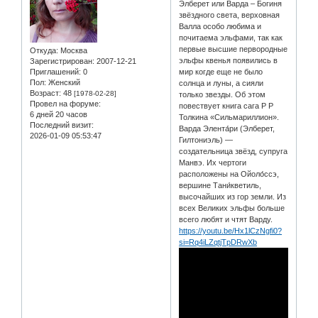
Элберет или Варда – Богиня
звёздного света, верховная
Валла особо любима и
почитаема эльфами, так как
первые высшие первородные
Откуда:
Москва
эльфы квенья появились в
Зарегистрирован
: 2007-12-21
Приглашений:
0
мир когде еще не было
Пол:
Женский
солнца и луны, а сияли
Возраст:
48
[1978-02-28]
только звезды. Об этом
Провел на форуме:
повествует книга сага Р Р
6 дней 20 часов
Толкина «Сильмариллион».
Последний визит:
Варда Элента́ри (Элберет,
2026-01-09 05:53:47
Гилтониэль) —
создательница звёзд, супруга
Манвэ. Их чертоги
расположены на Ойоло́ссэ,
вершине Тани́кветиль,
высочайших из гор земли. Из
всех Великих эльфы больше
всего любят и чтят Варду.
https://youtu.be/Hx1lCzNgfi0?
si=Rq4iLZqtjTpDRwXb