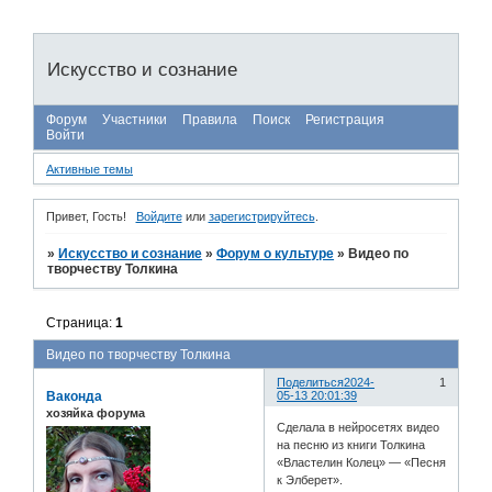
Искусство и сознание
Форум
Участники
Правила
Поиск
Регистрация
Войти
Активные темы
Привет, Гость!
Войдите
или
зарегистрируйтесь
.
»
Искусство и сознание
»
Форум о культуре
»
Видео по
творчеству Толкина
Страница:
1
Видео по творчеству Толкина
Поделиться
2024-
1
Ваконда
05-13 20:01:39
хозяйка форума
Сделала в нейросетях видео
на песню из книги Толкина
«Властелин Колец» — «Песня
к Элберет».