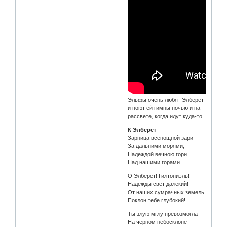
Эльфы очень любят Элберет
и поют ей гимны ночью и на
рассвете, когда идут куда-то.
К Элберет
Зарница всенощной зари
За дальними морями,
Надеждой вечною гори
Над нашими горами
О Элберет! Гилтониэль!
Надежды свет далекий!
От наших сумрачных земель
Поклон тебе глубокий!
Ты злую мглу превозмогла
На черном небосклоне