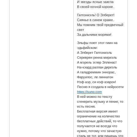
И звезды ясные зажгла
В своей ночной короне.
Гилтониэль! О Элберет!
Сиянье в синем храме.
Мы помним твой предвечный
свет
За дальними морями!
Эльфы поют этот гимн на
эдьфийском:
А Элберет Гилтониэль
Сереврен ренна мириэль
А мэрель эглер Элленас!
На-кэард раллан дириэль
А галадреммин эннорас,
Фаруилос, ле линнатон
Нэф аэр, си нэф азарон!
Песню я создала в нейросети
https://suno.com
В ней можно по тексту
сгенерить музыку и пение, то
есть песню.
Бесплатная версия имеет
ограничение на количество
бесплатных действий, то что
получается не всегда что
нужно, потому что зачастую
стиль не тот, или пишешь что