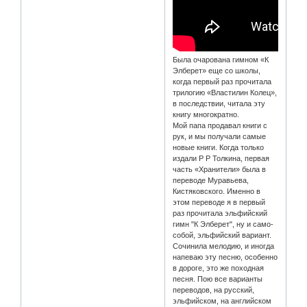
Была очарована гимном «К
Элберет» еще со школы,
когда первый раз прочитала
трилогию «Властилин Колец»,
в последствии, читала эту
книгу многократно.
Мой папа продавал книги с
рук, и мы получали самые
новые книги. Когда только
издали Р Р Толкина, первая
часть «Хранители» была в
переводе Муравьева,
Кистяковского. Именно в
этом переводе я в первый
раз прочитала эльфийский
гимн "К Элберет", ну и само-
собой, эльфийский вариант.
Сочинила мелодию, и иногда
напеваю эту песню, особенно
в дороге, это же походная
песня. Пою все варианты
переводов, на русский,
эльфийском, на английском