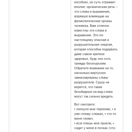
кособоко, но суть отражает
вполне: органическая речь –
это слова и выражения,
впрямую влияющие на
физиологические органы
человека. Вам отлично
известны эти слова и
выражения. Это по-
настоящему опасная и
разрушительная энергия,
которая способна подорвать
даже самое крепкое
здоровье, будь оно хоть
трижды богатырским.
Обратите внимание на то,
насколько виртуозно
замаскированы слова-
разрушители. Сразу не
верится, что такие
безобидные на вид слова
могут так сильно вредить.
Вот смотрите:
• лопнуло мое терпение, • я
уже голову сломал, • что-то
меня гложет,
• всю плешь мне проели, •
сидит у меня в почках (что-