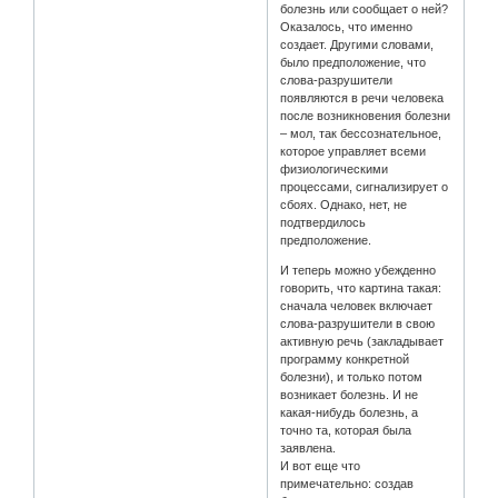
болезнь или сообщает о ней?
Оказалось, что именно
создает. Другими словами,
было предположение, что
слова-разрушители
появляются в речи человека
после возникновения болезни
– мол, так бессознательное,
которое управляет всеми
физиологическими
процессами, сигнализирует о
сбоях. Однако, нет, не
подтвердилось
предположение.
И теперь можно убежденно
говорить, что картина такая:
сначала человек включает
слова-разрушители в свою
активную речь (закладывает
программу конкретной
болезни), и только потом
возникает болезнь. И не
какая-нибудь болезнь, а
точно та, которая была
заявлена.
И вот еще что
примечательно: создав