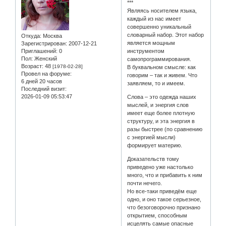
***
Являясь носителем языка,
каждый из нас имеет
совершенно уникальный
словарный набор. Этот набор
Откуда:
Москва
является мощным
Зарегистрирован
: 2007-12-21
Приглашений:
0
инструментом
Пол:
Женский
самопрограммирования.
Возраст:
48
[1978-02-28]
В буквальном смысле: как
Провел на форуме:
говорим – так и живем. Что
6 дней 20 часов
заявляем, то и имеем.
Последний визит:
2026-01-09 05:53:47
Слова – это одежда наших
мыслей, и энергия слов
имеет еще более плотную
структуру, и эта энергия в
разы быстрее (по сравнению
с энергией мысли)
формирует материю.
Доказательств тому
приведено уже настолько
много, что и прибавить к ним
почти нечего.
Но все-таки приведём еще
одно, и оно такое серьезное,
что безоговорочно признано
открытием, способным
исцелять самые опасные