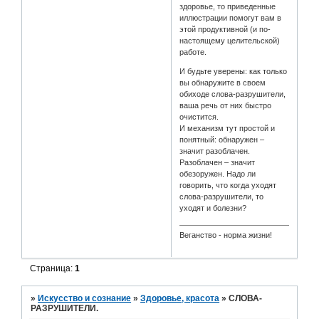
здоровье, то приведенные
иллюстрации помогут вам в
этой продуктивной (и по-
настоящему целительской)
работе.
И будьте уверены: как только
вы обнаружите в своем
обиходе слова-разрушители,
ваша речь от них быстро
очистится.
И механизм тут простой и
понятный: обнаружен –
значит разоблачен.
Разоблачен – значит
обезоружен. Надо ли
говорить, что когда уходят
слова-разрушители, то
уходят и болезни?
Веганство - норма жизни!
Страница:
1
»
Искусство и сознание
»
Здоровье, красота
»
СЛОВА-
РАЗРУШИТЕЛИ.