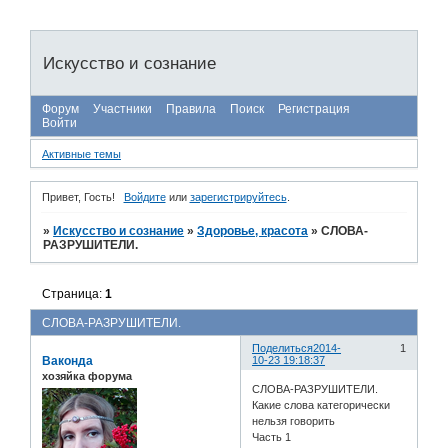
Искусство и сознание
Форум
Участники
Правила
Поиск
Регистрация
Войти
Активные темы
Привет, Гость!
Войдите
или
зарегистрируйтесь
.
»
Искусство и сознание
»
Здоровье, красота
»
СЛОВА-
РАЗРУШИТЕЛИ.
Страница:
1
СЛОВА-РАЗРУШИТЕЛИ.
Поделиться
2014-
1
Ваконда
10-23 19:18:37
хозяйка форума
СЛОВА-РАЗРУШИТЕЛИ.
Какие слова категорически
нельзя говорить
Часть 1