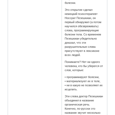
болезни.
Это открытие сделал
немецкий психотерапевт
Носсрат Пезешкиан, он
первый обнаружил (а потом
научился обезвреживать)
слова, программирующие
болезни тела. Со временем
Пезешкиан убедительно
доказал, что эти
разрушительные слова
присутствуют в лексиконе
всех людей.
Понимаете? Нет ни одного
человека, кто бы уберегся от
слов, которые:
• программируют болезни,
• материализуют их в теле,
• ни в какую не позволяют их
исцелить.
Эти слова доктор Пезешкиан
объединил в название
органическая речь.
Конечно, по-русски это
название звучит несколько