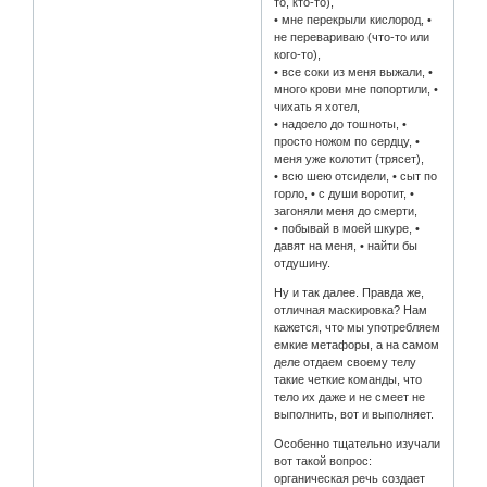
то, кто-то),
• мне перекрыли кислород, •
не перевариваю (что-то или
кого-то),
• все соки из меня выжали, •
много крови мне попортили, •
чихать я хотел,
• надоело до тошноты, •
просто ножом по сердцу, •
меня уже колотит (трясет),
• всю шею отсидели, • сыт по
горло, • с души воротит, •
загоняли меня до смерти,
• побывай в моей шкуре, •
давят на меня, • найти бы
отдушину.
Ну и так далее. Правда же,
отличная маскировка? Нам
кажется, что мы употребляем
емкие метафоры, а на самом
деле отдаем своему телу
такие четкие команды, что
тело их даже и не смеет не
выполнить, вот и выполняет.
Особенно тщательно изучали
вот такой вопрос:
органическая речь создает