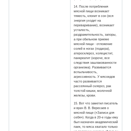
14. После потребления
мясной пищи возникает
тяжесть, клонит в сон (вся
энергия уходит на
переваривание), возникает
усталость,
раздражительность, запоры,
а при обильном приеме
мясной пищи - отложение
солей в ногах (подагра),
атеросклероз, холецистит,
панкреатит (короче, все
следствия зашлакованности
организма). Развивается
вспыльчивость,
агрессивность. У мясоедов
часто развивается
рассеянный склероз, рак
толстой кишки, молочной
железы, крови.
15. Вот что заметил писатель
и врач В. В. Вересаев о
мясной пище («Записи для
себя»). Когда в 20-е годы ему
был назначен академический
паек, то мяса хватало только