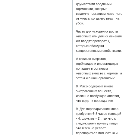
двумястами вредными
гормонами, которые
выделяет организм животного
от ужаса, когда его ведут на
убой.
Часто для ускорения роста
животных или для их лечения
им вводят препараты,
которые обладают
канцерогенными свойствами.
А сколько нитратов,
гербицидов и инсектицидов
попадает в организм
животных вместе с кормом, а
затем и в наш организм?
8. Мясо содержит много
экстрагенных веществ,
излишне возбуждая аппетит,
что ведет к перееданию.
9. Для переваривания мяса
требуется 6-8 часов (овощей
- 4, фруктов - 1), так что к
следующему приему пищи
это мясо не успеет
перевариться полностью и