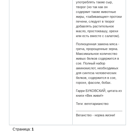
употреблять также сыр,
творог (но так как он
содержит также животные
жиры, «забивающие» протоки
печени, следует в творог
добавлять растительное
масло, простоквашу, орехи
или есть вместе с салатом).
Полноценная замена мяса -
греча, пророщенные зерна.
Максимальное количество
живых белков содержится в
сое. Полный набор
аминокислот, необходимых
для синтеза человеческих
белков, содержится в сое,
горохе, фасоли, бобах.
Гарри БУКОВСКИЙ, цитата из
книги «Век живи!»
Теги: вегетарианство
Веганство - норма жизни!
Страница:
1