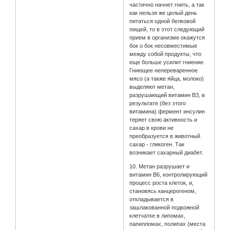
частично начнет гнить, а так
как нельзя же целый день
питаться одной белковой
пищей, то в этот следующий
прием в организме окажутся
бок о бок несовместимые
между собой продукты, что
еще больше усилит гниение.
Гниющее непереваренное
мясо (а также яйца, молоко)
выделяют метан,
разрушающий витамин В3, в
результате (без этого
витамина) фермент инсулин
теряет свою активность и
сахар в крови не
преобразуется в животный
сахар - гликоген. Так
возникает сахарный диабет.
10. Метан разрушает и
витамин В6, контролирующий
процесс роста клеток, и,
становясь канцерогеном,
откладывается в
зашлакованной подкожной
клетчатке в липомах,
папилломах, полипах (места