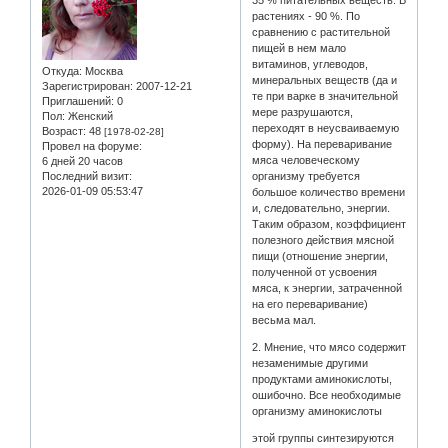
35 % питательных веществ. В
растениях - 90 %. По
сравнению с растительной
пищей в нем мало
витаминов, углеводов,
Откуда:
Москва
минеральных веществ (да и
Зарегистрирован
: 2007-12-21
те при варке в значительной
Приглашений:
0
мере разрушаются,
Пол:
Женский
переходят в неусваиваемую
Возраст:
48
[1978-02-28]
форму). На переваривание
Провел на форуме:
мяса человеческому
6 дней 20 часов
Последний визит:
организму требуется
2026-01-09 05:53:47
большое количество времени
и, следовательно, энергии.
Таким образом, коэффициент
полезного действия мясной
пищи (отношение энергии,
полученной от усвоения
мяса, к энергии, затраченной
на его переваривание)
весьма мал.
2. Мнение, что мясо содержит
незаменимые другими
продуктами аминокислоты,
ошибочно. Все необходимые
организму аминокислоты
этой группы синтезируются