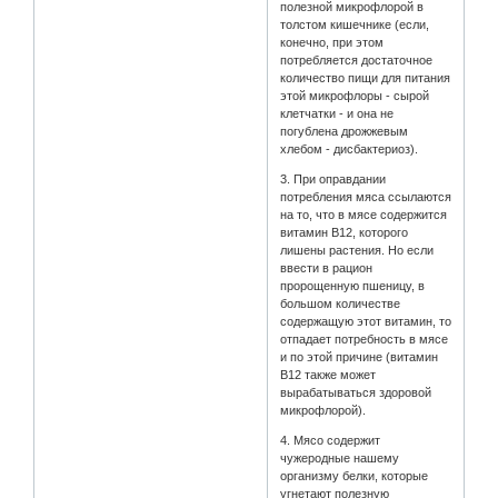
полезной микрофлорой в
толстом кишечнике (если,
конечно, при этом
потребляется достаточное
количество пищи для питания
этой микрофлоры - сырой
клетчатки - и она не
погублена дрожжевым
хлебом - дисбактериоз).
3. При оправдании
потребления мяса ссылаются
на то, что в мясе содержится
витамин В12, которого
лишены растения. Но если
ввести в рацион
пророщенную пшеницу, в
большом количестве
содержащую этот витамин, то
отпадает потребность в мясе
и по этой причине (витамин
В12 также может
вырабатываться здоровой
микрофлорой).
4. Мясо содержит
чужеродные нашему
организму белки, которые
угнетают полезную