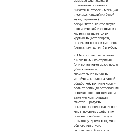
вызывая зашлаковку и
отравление организма.
Кислотные отбросы мяса (как
и сахара, изделий из белой
муки, пирожных)
соединяются, нейтрализуясь,
с органической известью из
костей, повышается их
хрупкость (остеопороз),
возникают болезни суставов
(ревматизм, артрит) и зубов.
7. Мясо сильно загрязнено
гнилостными бактериями
(они появляются сразу после
убоя животного,
значительная их часть
устойчива к температурной
обработке), трупным ядом -
ведь от бойни до потребления
нередко проходят недели (и
даже месяцы), яйцами
глистов. Продукты
некробиоза, содержащиеся в
мясе, по своему действию
родственны болиголову и
стрихнину. Кроме того, мясо
убитого животного
зашлаковано более чем