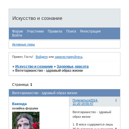
Искусство и сознание
Форум
Участники
Правила
Поиск
Регистрация
Войти
Активные темы
Привет, Гость!
Войдите
или
зарегистрируйтесь
.
»
Искусство и сознание
»
Здоровье, красота
»
Вегетарианство - здравый образ жизни
Страница:
1
Вегетарианство - здравый образ жизни
Поделиться
2014-
1
Ваконда
11-20 19:55:47
хозяйка форума
Вегетарианство - здравый
образ жизни
1. В мясе содержится лишь