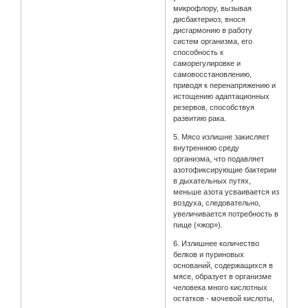
микрофлору, вызывая
дисбактериоз, внося
дисгармонию в работу
систем организма, его
способность к
саморегулировке и
самовосстановлению,
приводя к перенапряжению и
истощению адаптационных
резервов, способствуя
развитию рака.
5. Мясо излишне закисляет
внутреннюю среду
организма, что подавляет
азотофиксирующие бактерии
в дыхательных путях,
меньше азота усваивается из
воздуха, следовательно,
увеличивается потребность в
пище («жор»).
6. Излишнее количество
белков и пуриновых
оснований, содержащихся в
мясе, образует в организме
человека много кислотных
остатков - мочевой кислоты,