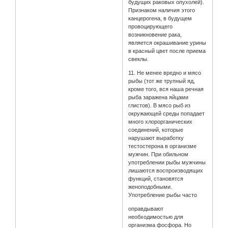
будущих раковых опухолей).
Признаком наличия этого
канцерогена, в будущем
провоцирующего
возникновение рака,
является окрашивание урины
в красный цвет после приема
свеклы.
11. Не менее вредно и мясо
рыбы (тот же трупный яд,
кроме того, вся наша речная
рыба заражена яйцами
глистов). В мясо рыб из
окружающей среды попадает
много хлорорганических
соединений, которые
нарушают выработку
тестостерона в организме
мужчин. При обильном
употреблении рыбы мужчины
лишаются воспроизводящих
функций, становятся
женоподобными.
Употребление рыбы часто
оправдывают
необходимостью для
организма фосфора. Но