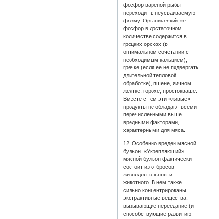
фосфор вареной рыбы
переходит в неусваиваемую
форму. Органический же
фосфор в достаточном
количестве содержится в
грецких орехах (в
оптимальном сочетании с
необходимым кальцием),
гречке (если ее не подвергать
длительной тепловой
обработке), пшене, яичном
желтке, горохе, простокваше.
Вместе с тем эти «живые»
продукты не обладают всеми
перечисленными выше
вредными факторами,
характерными для мяса.
12. Особенно вреден мясной
бульон. «Укрепляющий»
мясной бульон фактически
состоит из отбросов
жизнедеятельности
животного. В нем также
сильно концентрированы
экстрактивные вещества,
вызывающие переедание (и
способствующие развитию