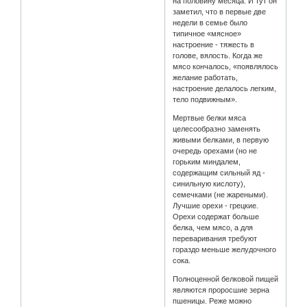
на половину месяца. И тут он
заметил, что в первые две
недели в семье было
типичное «мясное»
настроение - тяжесть в
голове, вялость. Когда же
мясо кончалось, «появлялось
желание работать,
настроение делалось легким,
тело подвижным».
Мертвые белки мяса
целесообразно заменять
живыми белками, в первую
очередь орехами (но не
горьким миндалем,
содержащим сильный яд -
синильную кислоту),
семечками (не жареными).
Лучшие орехи - грецкие.
Орехи содержат больше
белка, чем мясо, а для
переваривания требуют
гораздо меньше желудочного
сока.
Полноценной белковой пищей
являются проросшие зерна
пшеницы. Реже можно