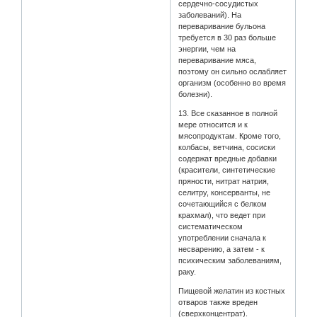
сердечно-сосудистых
заболеваний). На
переваривание бульона
требуется в 30 раз больше
энергии, чем на
переваривание мяса,
поэтому он сильно ослабляет
организм (особенно во время
болезни).
13. Все сказанное в полной
мере относится и к
мясопродуктам. Кроме того,
колбасы, ветчина, сосиски
содержат вредные добавки
(красители, синтетические
пряности, нитрат натрия,
селитру, консерванты, не
сочетающийся с белком
крахмал), что ведет при
систематическом
употреблении сначала к
несварению, а затем - к
психическим заболеваниям,
раку.
Пищевой желатин из костных
отваров также вреден
(сверхконцентрат).