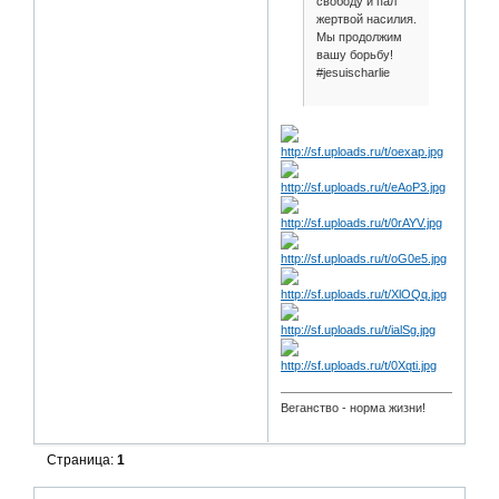
свободу и пал
жертвой насилия.
Мы продолжим
вашу борьбу!
#jesuischarlie
Веганство - норма жизни!
Страница:
1