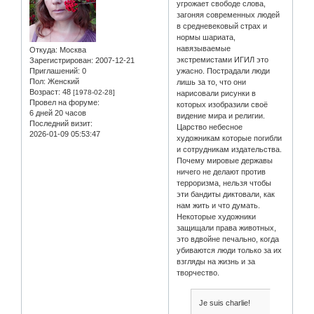
угрожает свободе слова,
загоняя современных людей
в средневековый страх и
нормы шариата,
навязываемые
Откуда:
Москва
экстремистами ИГИЛ это
Зарегистрирован
: 2007-12-21
Приглашений:
0
ужасно. Пострадали люди
Пол:
Женский
лишь за то, что они
Возраст:
48
[1978-02-28]
нарисовали рисунки в
Провел на форуме:
которых изобразили своё
6 дней 20 часов
видение мира и религии.
Последний визит:
Царство небесное
2026-01-09 05:53:47
художникам которые погибли
и сотрудникам издательства.
Почему мировые державы
ничего не делают против
терроризма, нельзя чтобы
эти бандиты диктовали, как
нам жить и что думать.
Некоторые художники
защищали права животных,
это вдвойне печально, когда
убиваются люди только за их
взгляды на жизнь и за
творчество.
Je suis charlie!