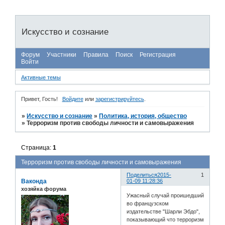
Искусство и сознание
Форум
Участники
Правила
Поиск
Регистрация
Войти
Активные темы
Привет, Гость!
Войдите
или
зарегистрируйтесь
.
»
Искусство и сознание
»
Политика, история, общество
»
Терроризм против свободы личности и самовыражения
Страница:
1
Терроризм против свободы личности и самовыражения
Поделиться
2015-
1
Ваконда
01-09 11:28:36
хозяйка форума
Ужасный случай проишедший
во французском
издательстве "Шарли Эбдо",
показывающий что терроризм