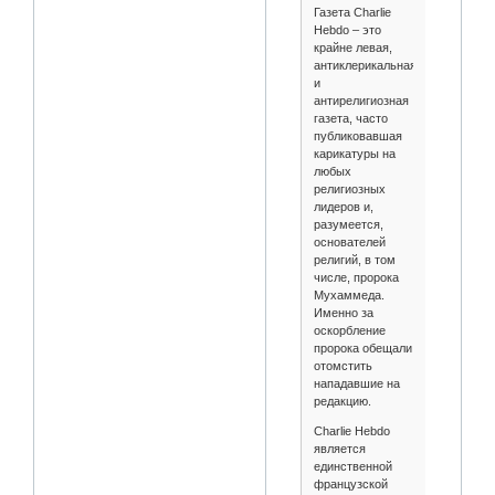
Газета Charlie
Hebdo – это
крайне левая,
антиклерикальная
и
антирелигиозная
газета, часто
публиковавшая
карикатуры на
любых
религиозных
лидеров и,
разумеется,
основателей
религий, в том
числе, пророка
Мухаммеда.
Именно за
оскорбление
пророка обещали
отомстить
нападавшие на
редакцию.
Charlie Hebdo
является
единственной
французской