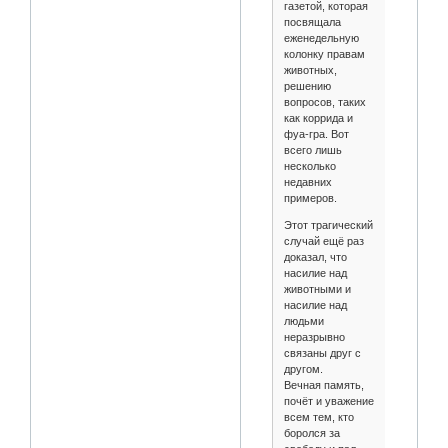
газетой, которая
посвящала
еженедельную
колонку правам
животных,
решению
вопросов, таких
как коррида и
фуа-гра. Вот
всего лишь
несколько
недавних
примеров.
Этот трагический
случай ещё раз
доказал, что
насилие над
животными и
насилие над
людьми
неразрывно
связаны друг с
другом.
Вечная память,
почёт и уважение
всем тем, кто
боролся за