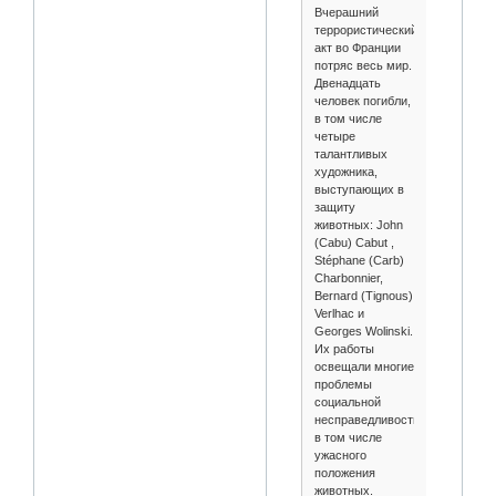
Вчерашний
террористический
акт во Франции
потряс весь мир.
Двенадцать
человек погибли,
в том числе
четыре
талантливых
художника,
выступающих в
защиту
животных: John
(Cabu) Cabut ,
Stéphane (Carb)
Charbonnier,
Bernard (Tignous)
Verlhac и
Georges Wolinski.
Их работы
освещали многие
проблемы
социальной
несправедливости,
в том числе
ужасного
положения
животных.